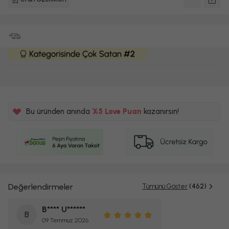
Bu üründen anında
%5
Love Puan
kazanırsın!
450TL
%5
Değerlendirmeler
Tümünü Göster
(462)
B**** U******
B
09 Temmuz 2026