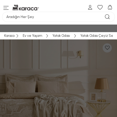
Aradığın Her Şey
Karaca
Ev ve Yaşam
Yatak Odası
Yatak Odası Çeyiz Seti