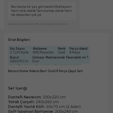
Ben böyle bir şey görmedim.Mühteşem
hem renk olarak hem kumaş olarak hem
de desenleri çok şık.
Karaca
üzerinden alınmış ürün değerlendirmesi.
Ürün Bilgileri
Kişi Sayısı
Malzeme
Renk
Parça Adedi
2 / Çift Kişilik
%100 Polyester
Gold
8 Parça
Boyut
Çamaşır Makinesinde Yıkanabilir mi ?
260x270 Cm
Evet
Kuru Temizleme Yapılabilir
Ütü Kullanılabilir
Hayır
Evet
Karaca Home Valeria Best Gold 8 Parça Çeyiz Seti
Konfeksiyon Detayı
Dantelli
Set İçeriği
Dantelli Nevresim:
200x220 cm
Yatak Çarşafı:
240x260 cm
Dantelli Yastık Kılıfı:
50x70 cm (2 Adet)
Soft İspanyol Battaniye:
200x240 cm