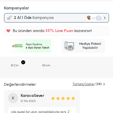
Kampanyalar
2 Al 1 Öde
Kampanyası
%5
Bu üründen anında
35TL
Love Puan
kazanırsın!
%5
31 Cm
43 cm
Değerlendirmeler
Tümünü Göster
(34)
KaracaSever
K
12 Nis 2025
cok guzel bir urun, gorseldekiyle ayni, 2