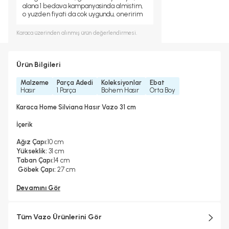
alana 1 bedava kampanyasinda almistim,
o yuzden fiyati da cok uygundu, oneririm
Karaca
üzerinden alınmış ürün değerlendirmesi.
Ürün Bilgileri
Malzeme
Parça Adedi
Koleksiyonlar
Ebat
Hasır
1 Parça
Bohem Hasır
Orta Boy
Karaca Home Silviana Hasır Vazo 31 cm
İçerik
Ağız Çapı:
10 cm
Yükseklik:
31 cm
Taban Çapı:
14 cm
Göbek Çapı:
27 cm
Devamını Gör
Tüm Vazo Ürünlerini Gör