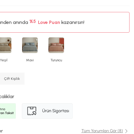
%5
ünden anında
75TL
Love Puan
kazanırsın!
%5
Yeşil
Mavi
Turuncu
Çift Kişilik
calıklar
er
Tüm Yorumları Gör (8)