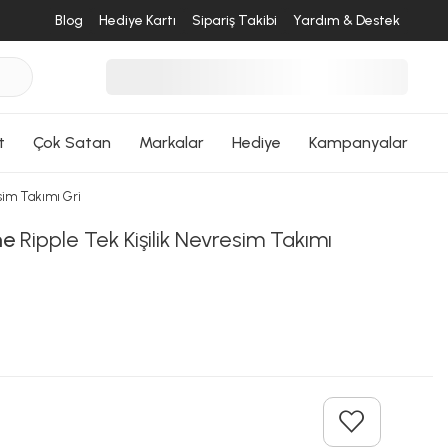
Blog
Hediye Kartı
Sipariş Takibi
Yardım & Destek
desende
ri Dön
t
Çok Satan
Markalar
Hediye
Kampanyalar
sim Takımı Gri
me
Ripple Tek Kişilik Nevresim Takımı