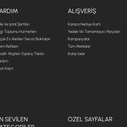
ARDIM
ALIŞVERIŞ
de Ve İptal Şartları
Karaca Hediye Kartı
lgi Toplumu Hizmetleri
Yedek Ve Tamamlayıcı Parçalar
çük Ev Aletleri Servis Noktaları
Kampanyalar
lem Rehberi
Tüm Markalar
safir Müşteri Sipariş Takibi
Kolay İade
rdım
ün Kayıt
N SEVILEN
ÖZEL SAYFALAR