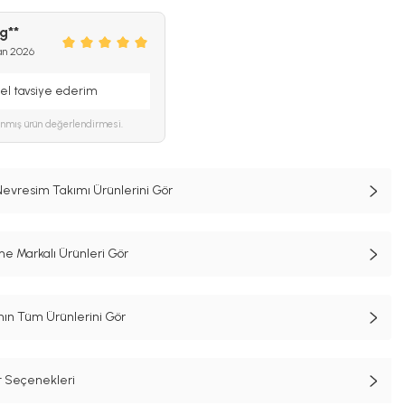
 g**
an 2026
zel tavsiye ederim
ınmış ürün değerlendirmesi.
 Nevresim Takımı Ürünlerini Gör
e Markalı Ürünleri Gör
n Tüm Ürünlerini Gör
t Seçenekleri