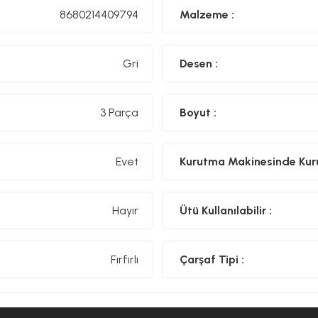
8680214409794
Malzeme :
Gri
Desen :
3 Parça
Boyut :
Evet
Kurutma Makinesinde Kurut
Hayır
Ütü Kullanılabilir :
Fırfırlı
Çarşaf Tipi :