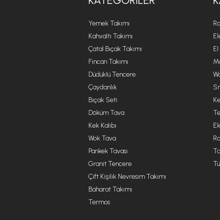
KATEGORILER
K
Yemek Takımı
Ro
Kahvaltı Takımı
El
Çatal Bıçak Takımı
El
Fincan Takımı
Mu
Düdüklü Tencere
Wa
Çaydanlık
Sm
Bıçak Seti
Ke
Döküm Tava
Te
Kek Kalıbı
Ek
Wok Tava
R
Pankek Tavası
Ta
Granit Tencere
Tü
Çift Kişilik Nevresim Takımı
Baharat Takımı
Termos