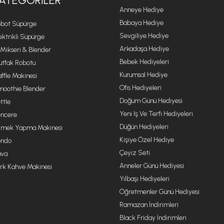
ATEGORILER
Anneye Hediye
Babaya Hediye
bot Süpürge
Sevgiliye Hediye
ektrikli Süpürge
Arkadaşa Hediye
 Mikseri & Blender
Bebek Hediyeleri
tfak Robotu
Kurumsal Hediye
ffle Makinesi
Ofis Hediyeleri
oothie Blender
Doğum Günü Hediyesi
ttle
Yeni Iş Ve Terfi Hediyeleri
ncere
Düğün Hediyeleri
mek Yapma Makinesi
Kişiye Özel Hediye
ondo
Çeyiz Seti
va
Anneler Günü Hediyesi
rk Kahve Makinesi
Yılbaşı Hediyeleri
Öğretmenler Günü Hediyesi
Ramazan İndirimleri
Black Friday İndirimleri