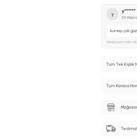
y******
y
24 Hazir
kumaşı çok gü
Karaca
üzerinden al
Tüm Tek Kişilik
Tüm Karaca Hom
Mağazanı
Teslima