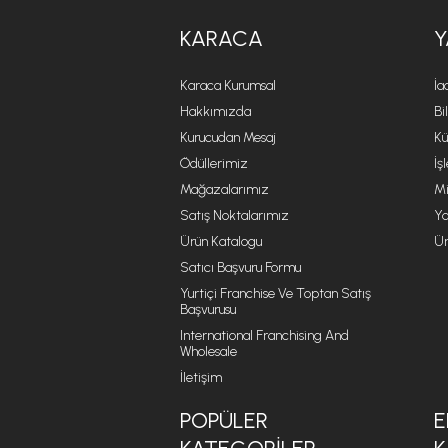
KARACA
Y
Karaca Kurumsal
İa
Hakkımızda
Bi
Kurucudan Mesaj
Kü
Ödüllerimiz
İş
Mağazalarımız
Mi
Satış Noktalarımız
Ya
Ürün Katalogu
Ür
Satıcı Başvuru Formu
Yurtiçi Franchise Ve Toptan Satış
Başvurusu
International Franchising And
Wholesale
İletişim
POPÜLER
E