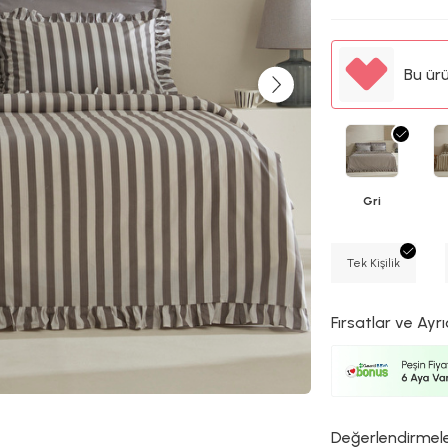
Bu ür
Gri
Tek Kişilik
Fırsatlar ve Ayrı
Değerlendirmel