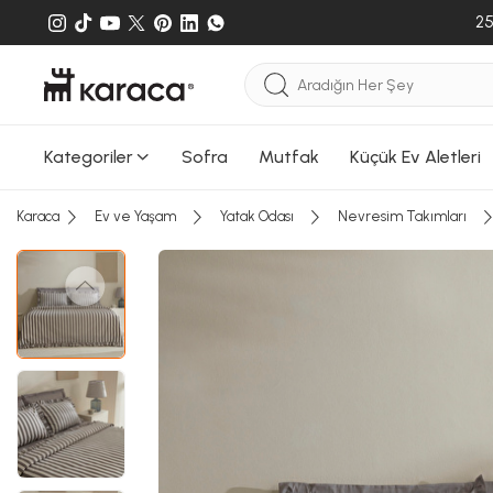
25
Sepete
Sepete e
gönderileb
Kategoriler
Sofra
Mutfak
Küçük Ev Aletleri
Karaca
Ev ve Yaşam
Yatak Odası
Nevresim Takımları