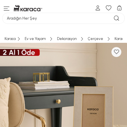
Aradığın Her Şey
Karaca
Ev ve Yaşam
Dekorasyon
Çerçeve
Karaca