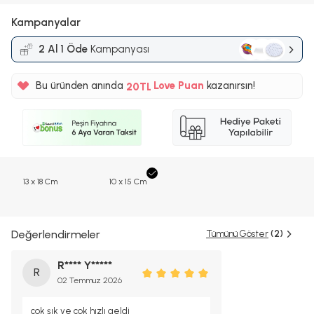
Kampanyalar
2 Al 1 Öde
Kampanyası
%5
Bu üründen anında
20TL
Love Puan
kazanırsın!
%5
13 x 18 Cm
10 x 15 Cm
Değerlendirmeler
Tümünü Göster
(2)
R**** Y*****
R
02 Temmuz 2026
çok şık ve çok hızlı geldi