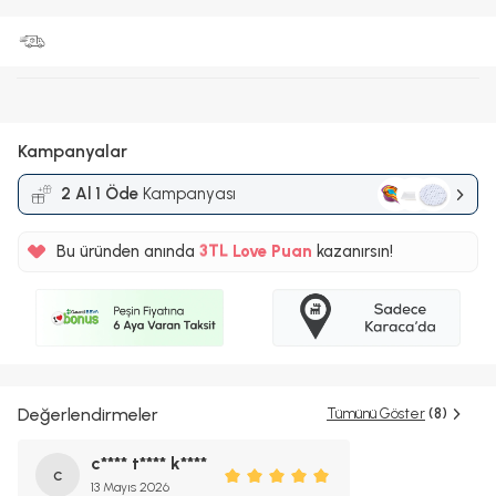
Kampanyalar
2 Al 1 Öde
Kampanyası
%5
Bu üründen anında
3TL
Love Puan
kazanırsın!
%5
Değerlendirmeler
Tümünü Göster
(8)
c**** t**** k****
c
13 Mayıs 2026