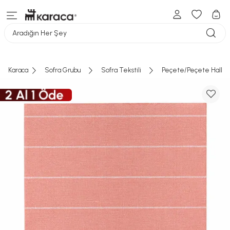
Aradığın Her Şey
Karaca
Sofra Grubu
Sofra Tekstili
Peçete/Peçete Halkal