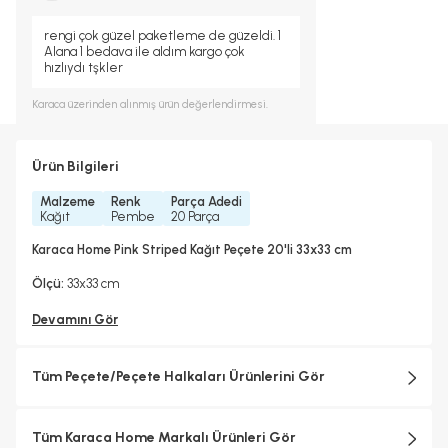
rengi çok güzel paketleme de güzeldi. 1
Alana 1 bedava ile aldım kargo çok
hızlıydı tşkler
Karaca
üzerinden alınmış ürün değerlendirmesi.
Ürün Bilgileri
Malzeme
Renk
Parça Adedi
Kağıt
Pembe
20 Parça
Karaca Home Pink Striped Kağıt Peçete 20'li 33x33 cm
Ölçü:
33x33 cm
Devamını Gör
Tüm Peçete/Peçete Halkaları Ürünlerini Gör
Tüm Karaca Home Markalı Ürünleri Gör