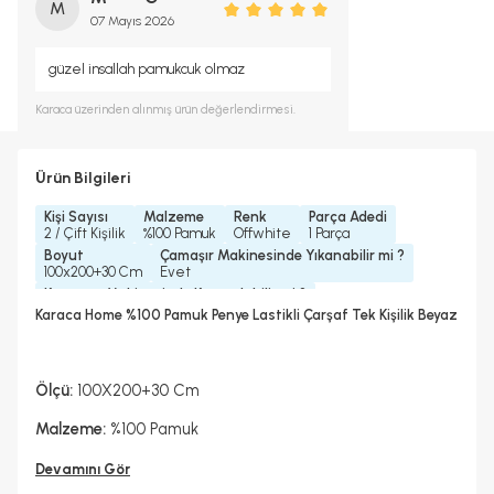
M
07 Mayıs 2026
güzel insallah pamukcuk olmaz
Karaca
üzerinden alınmış ürün değerlendirmesi.
Ürün Bilgileri
Kişi Sayısı
Malzeme
Renk
Parça Adedi
2 / Çift Kişilik
%100 Pamuk
Offwhite
1 Parça
Boyut
Çamaşır Makinesinde Yıkanabilir mi ?
100x200+30 Cm
Evet
Kurutma Makinesinde Kurutulabilir mi ?
Hayır
Karaca Home %100 Pamuk Penye Lastikli Çarşaf Tek Kişilik Beyaz
Kuru Temizleme Yapılabilir
Ütü Kullanılabilir
Çarşaf Tipi
Hayır
Evet
Lastikli
Ölçü:
100X200+30 Cm
Malzeme:
%100 Pamuk
Devamını Gör