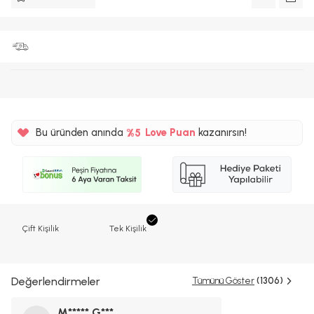
Bu üründen anında
%5
Love Puan
kazanırsın!
20TL
%5
Çift Kişilik
Tek Kişilik
Değerlendirmeler
Tümünü Göster
(1306)
M***** G***