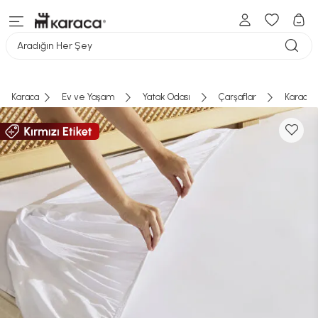
Aradığın Her Şey
Karaca
Ev ve Yaşam
Yatak Odası
Çarşaflar
Karaca 