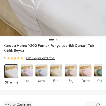
Karaca Home
%100 Pamuk Penye Lastikli Çarşaf Tek
Kişilik Beyaz
5
1306 Değerlendirme
Lila
Mavi
Ekru
Bej
Pudra
Yeşil
Offwhite
Ürün Özellikleri