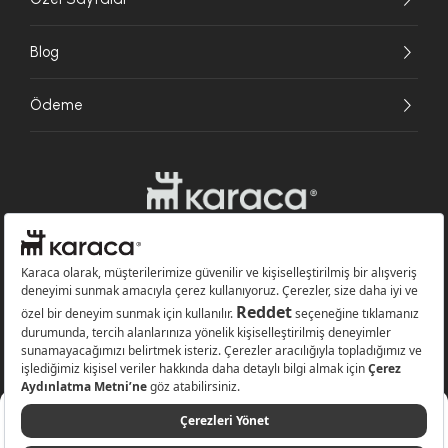
Blog
Ödeme
Websitesinde kullanılan bazı görseller yapay zekâ (AI) ile üretilmiştir.
Karaca.com © 2026 - Karaca Züccaciye A.Ş. Tüm hakları saklıdır.
%11
449,99 TL
Sepete Ekle
399,99 TL