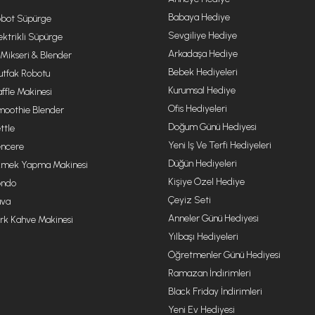
Babaya Hediye
bot Süpürge
Sevgiliye Hediye
ektrikli Süpürge
Arkadaşa Hediye
 Mikseri & Blender
Bebek Hediyeleri
tfak Robotu
Kurumsal Hediye
ffle Makinesi
Ofis Hediyeleri
oothie Blender
Doğum Günü Hediyesi
ttle
Yeni Iş Ve Terfi Hediyeleri
ncere
Düğün Hediyeleri
mek Yapma Makinesi
Kişiye Özel Hediye
ondo
Çeyiz Seti
va
Anneler Günü Hediyesi
rk Kahve Makinesi
Yılbaşı Hediyeleri
Öğretmenler Günü Hediyesi
Ramazan İndirimleri
Black Friday İndirimleri
Yeni Ev Hediyesi