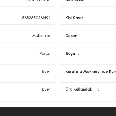
8683650461494
Kişi Sayısı :
Multicolor
Desen :
1 Parça
Boyut :
Evet
Kurutma Makinesinde Kurut
Evet
Ütü Kullanılabilir :