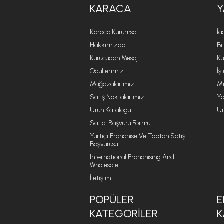
KARACA
Y
Karaca Kurumsal
İa
Hakkımızda
Bi
Kurucudan Mesaj
Kü
Ödüllerimiz
İş
Mağazalarımız
Mi
Satış Noktalarımız
Ya
Ürün Katalogu
Ür
Satıcı Başvuru Formu
Yurtiçi Franchise Ve Toptan Satış
Başvurusu
International Franchising And
Wholesale
İletişim
POPÜLER
E
KATEGORILER
K