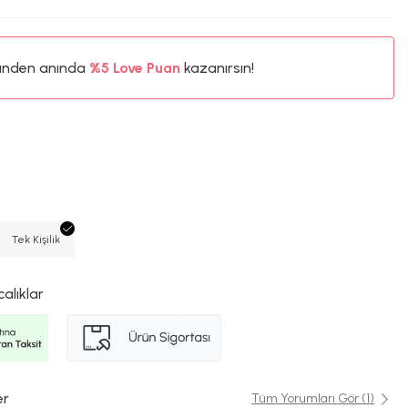
%5
ünden anında
Love Puan
kazanırsın!
35TL
%5
Tek Kişilik
calıklar
er
Tüm Yorumları Gör (1)