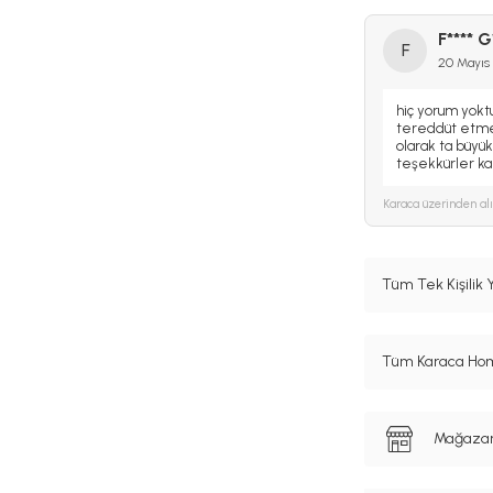
F**** G
F
20 Mayıs
hiç yorum yokt
tereddüt etmed
olarak ta büy
teşekkürler ka
Karaca
üzerinden al
Tüm Tek Kişilik 
Tüm Karaca Hom
Mağazanı