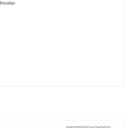
ticolor
000001000260263002