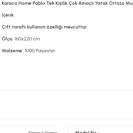
Karaca Home Pablo Tek Kişilik Çok Amaçlı Yatak Örtüsü Mul
İçerik
Çift taraflı kullanım özelliği mevcuttur.
Ölçü:
160x220 cm
Malzeme:
%100 Polyester
Karaca Home
Model No :