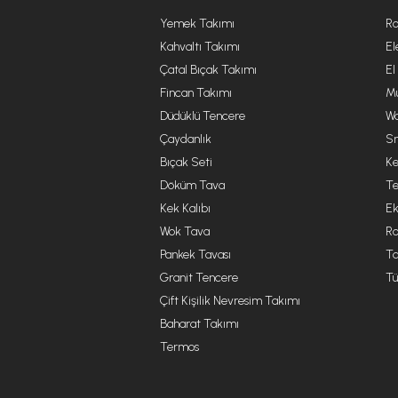
Yemek Takımı
Ro
Kahvaltı Takımı
El
Çatal Bıçak Takımı
El
Fincan Takımı
Mu
Düdüklü Tencere
Wa
Çaydanlık
Sm
Bıçak Seti
Ke
Döküm Tava
Te
Kek Kalıbı
Ek
Wok Tava
R
Pankek Tavası
Ta
Granit Tencere
Tü
Çift Kişilik Nevresim Takımı
Baharat Takımı
Termos