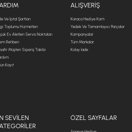
ARDIM
ALIŞVERIŞ
de Ve İptal Şartları
Karaca Hediye Kartı
lgi Toplumu Hizmetleri
Yedek Ve Tamamlayıcı Parçalar
çük Ev Aletleri Servis Noktaları
Kampanyalar
lem Rehberi
Tüm Markalar
safir Müşteri Sipariş Takibi
Kolay İade
rdım
ün Kayıt
N SEVILEN
ÖZEL SAYFALAR
ATEGORILER
Anneye Hediye