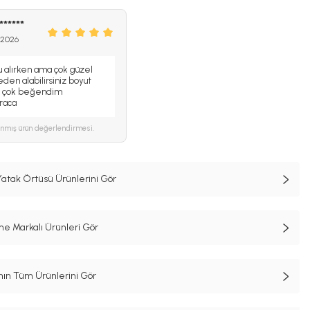
******
 2026
u alırken ama çok güzel
en alabilirsiniz boyut
ük çok beğendim
raca
ınmış ürün değerlendirmesi.
Yatak Örtüsü Ürünlerini Gör
e Markalı Ürünleri Gör
n Tüm Ürünlerini Gör