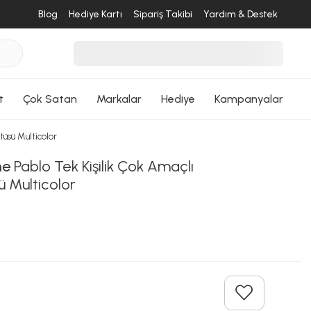
Blog
Hediye Kartı
Sipariş Takibi
Yardım & Destek
desende
ri Dön
t
Çok Satan
Markalar
Hediye
Kampanyalar
üsü Multicolor
me
Pablo Tek Kişilik Çok Amaçlı
ü Multicolor