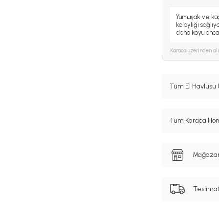
Yumuşak ve küç
kolaylığı sağlı
daha koyu anc
Karaca
üzerinden al
Tüm El Havlusu 
Tüm Karaca Hom
Mağazanı
Teslima