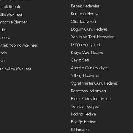
Bebek Hediyeleri
tfak Robotu
Kurumsal Hediye
ffle Makinesi
Ofis Hediyeleri
oothie Blender
Doğum Günü Hediyesi
ttle
Yeni Iş Ve Terfi Hediyeleri
ncere
Düğün Hediyeleri
mek Yapma Makinesi
Kişiye Özel Hediye
ondo
Çeyiz Seti
va
Anneler Günü Hediyesi
rk Kahve Makinesi
Yılbaşı Hediyeleri
Öğretmenler Günü Hediyesi
Ramazan İndirimleri
Black Friday İndirimleri
Yeni Ev Hediyesi
Kadına Hediye
Erkeğe Hediye
11.11 Fırsatlar