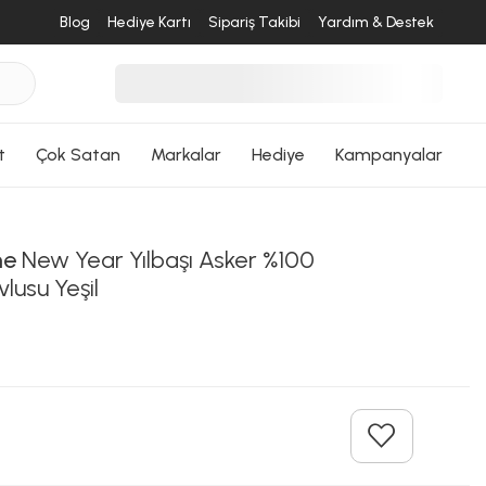
desende
Blog
Hediye Kartı
Sipariş Takibi
Yardım & Destek
ri Dön
t
Çok Satan
Markalar
Hediye
Kampanyalar
me
New Year Yılbaşı Asker %100
lusu Yeşil