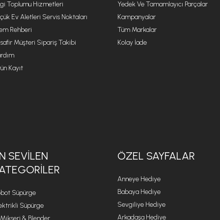
lgi Toplumu Hizmetleri
Yedek Ve Tamamlayıcı Parçalar
çük Ev Aletleri Servis Noktaları
Kampanyalar
lem Rehberi
Tüm Markalar
safir Müşteri Sipariş Takibi
Kolay İade
rdım
ün Kayıt
N SEVILEN
ÖZEL SAYFALAR
ATEGORILER
Anneye Hediye
Babaya Hediye
bot Süpürge
Sevgiliye Hediye
ektrikli Süpürge
Arkadaşa Hediye
 Mikseri & Blender