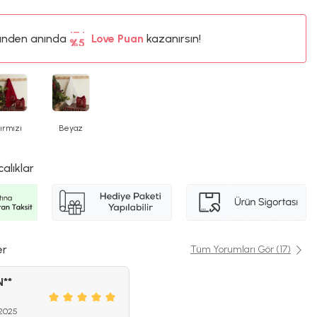
ünden anında
%5
Love Puan
kazanırsın!
12TL
%5
ırmızı
Beyaz
calıklar
er
Tüm Yorumları Gör (17)
N**
 2025