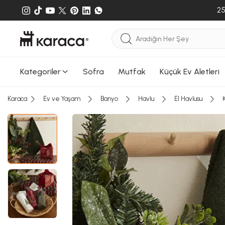
Sepete e
25
gönderileb
Kategoriler
Sofra
Mutfak
Küçük Ev Aletleri
Karaca
Ev ve Yaşam
Banyo
Havlu
El Havlusu