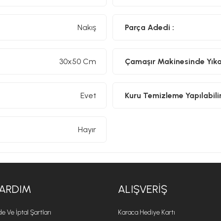
Nakış
Parça Adedi :
30x50 Cm
Çamaşır Makinesinde Yıkan
Evet
Kuru Temizleme Yapılabilir
Hayır
ARDIM
ALIŞVERIŞ
de Ve İptal Şartları
Karaca Hediye Kartı