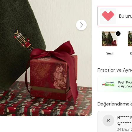
Bu ür
Yeşil
K
Fırsatlar ve Ayrı
Değerlendirmel
R***** 
R
Ç******
29 Nisan