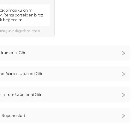
ük olması kullanım
yor. Rengi görselden biraz
ak beğendim
ınmış ürün değerlendirmesi.
Ürünlerini Gör
e Markalı Ürünleri Gör
n Tüm Ürünlerini Gör
t Seçenekleri