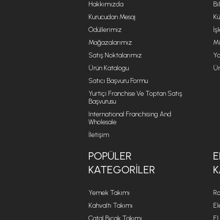
Hakkımızda
Bi
Kurucudan Mesaj
Kü
Ödüllerimiz
İş
Mağazalarımız
Mi
Satış Noktalarımız
Ya
Ürün Katalogu
Ür
Satıcı Başvuru Formu
Yurtiçi Franchise Ve Toptan Satış
Başvurusu
International Franchising And
Wholesale
İletişim
POPÜLER
E
KATEGORILER
K
Yemek Takımı
Ro
Kahvaltı Takımı
El
Çatal Bıçak Takımı
El