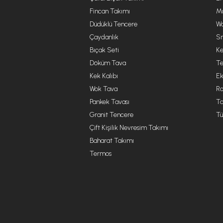
Fincan Takımı
Mu
Düdüklü Tencere
Wa
Çaydanlık
Sm
Bıçak Seti
Ke
Döküm Tava
Te
Kek Kalıbı
Ek
Wok Tava
R
Pankek Tavası
Ta
Granit Tencere
Tü
Çift Kişilik Nevresim Takımı
Baharat Takımı
Termos