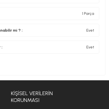
1 Parça
abilir mi ? :
Evet
 :
Evet
KIŞISEL VERILERIN
KORUNMASI