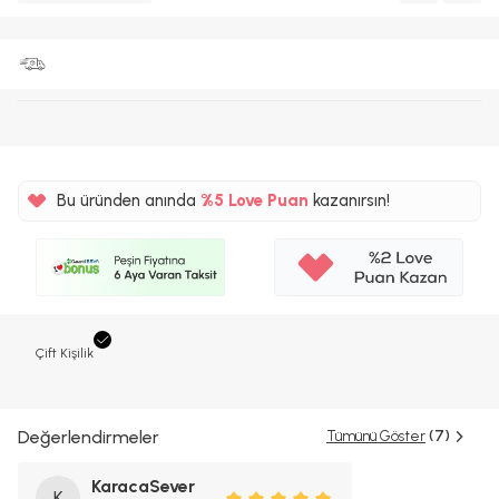
Bu üründen anında
%5
Love Puan
kazanırsın!
125TL
%5
Çift Kişilik
Değerlendirmeler
Tümünü Göster
(7)
KaracaSever
K