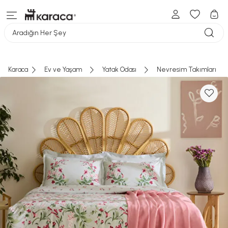
Aradığın Her Şey
Karaca
Ev ve Yaşam
Yatak Odası
Nevresim Takımları