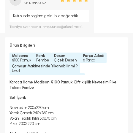
28 Nisan 2026
Kutusunda sağlam geldi biz beğendik
Trendyol
üzerinden alınmış ürün değerlendirmesi.
Ürün Bilgileri
Malzeme
Renk
Desen
Parça Adedi
%100 Pamuk
Pembe
Çiçek Desenli
6 Parça
Çamaşır Makinesinde Yıkanabilir mi ?
Evet
Kurutma Makinesinde Kurutulabilir mi ?
Hayır
Karaca Home Madison %100 Pamuk Çift kişilik Nevresim Pike
Kuru Temizleme Yapılabilir
Ütü Kullanılabilir
Takımı Pembe
Hayır
Evet
Set İçerik
Nevresim 200x220 cm
Yatak Çarşafı 240x260 cm
Volanlı Yastık Kılıfı 50x70 cm
Pike 200X220 cm