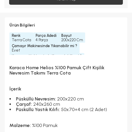
Ürün Bilgileri
Renk
Parça Adedi
Boyut
Terra Cota
4 Parça
200x220 Cm
Çamaşır Makinesinde Yıkanabilir mi ?
Evet
Kurutma Makinesinde Kurutulabilir mi ?
Hayır
Kuru Temizleme Yapılabilir
Ütü Kullanılabilir
Karaca Home Helios %100 Pamuk Çift Kişilik
Hayır
Evet
Nevresim Takımı Terra Cota
Konfeksiyon Detayı
Çarşaf Tipi
Püsküllü
Düz
İçerik
Püsküllü Nevresim:
200x220 cm
Çarşaf:
240x260 cm
Püsküllü Yastık Kılıfı:
50x70+4 cm (2 Adet)
Malzeme:
%100 Pamuk