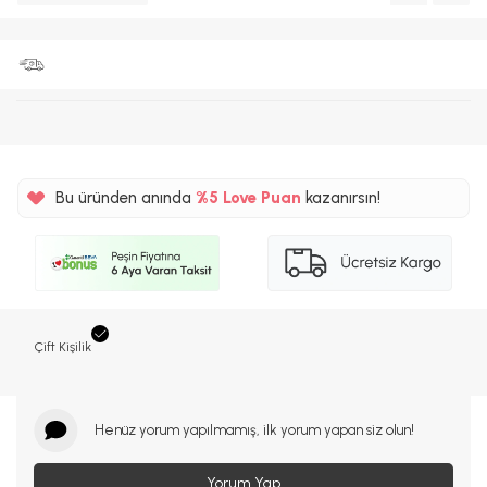
Bu üründen anında
%5
Love Puan
kazanırsın!
150TL
%5
Çift Kişilik
Henüz yorum yapılmamış, ilk yorum yapan siz olun!
Yorum Yap