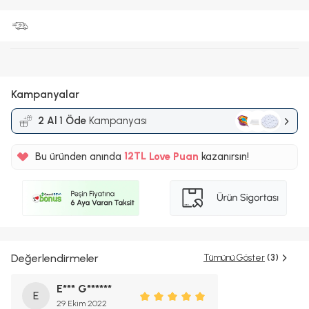
Kampanyalar
2 Al 1 Öde
Kampanyası
%5
12TL
Bu üründen anında
Love Puan
kazanırsın!
%5
Değerlendirmeler
Tümünü Göster
(3)
E*** G******
E
29 Ekim 2022