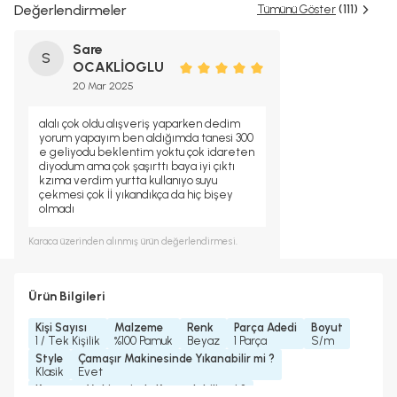
Değerlendirmeler
Tümünü Göster
(111)
Sare
S
OCAKLİOGLU
20 Mar 2025
alalı çok oldu alışveriş yaparken dedim
yorum yapayım ben aldığımda tanesi 300
e geliyodu beklentim yoktu çok idareten
diyodum ama çok şaşırttı baya iyi çıktı
kzıma verdim yurtta kullanıyo suyu
çekmesi çok İİ yıkandıkça da hiç bişey
olmadı
Karaca
üzerinden alınmış ürün değerlendirmesi.
Ürün Bilgileri
Kişi Sayısı
Malzeme
Renk
Parça Adedi
Boyut
1 / Tek Kişilik
%100 Pamuk
Beyaz
1 Parça
S/m
Style
Çamaşır Makinesinde Yıkanabilir mi ?
Klasik
Evet
Kurutma Makinesinde Kurutulabilir mi ?