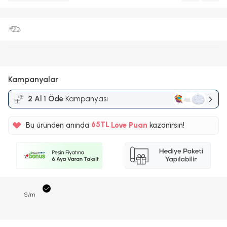
Kampanyalar
2 Al 1 Öde
Kampanyası
%5
65TL
Bu üründen anında
Love Puan
kazanırsın!
%5
S/m