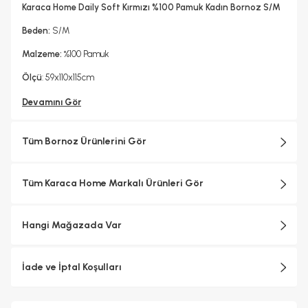
Evet
Karaca Home Daily Soft Kırmızı %100 Pamuk Kadın Bornoz S/M
Kuru Temizleme Yapılabilir
Ütü Kullanılabilir
Evet
Evet
Beden:
S/M
Malzeme:
%100 Pamuk
Ölçü
: 59x110x115cm
Devamını Gör
Tüm Bornoz Ürünlerini Gör
Tüm Karaca Home Markalı Ürünleri Gör
Hangi Mağazada Var
İade ve İptal Koşulları