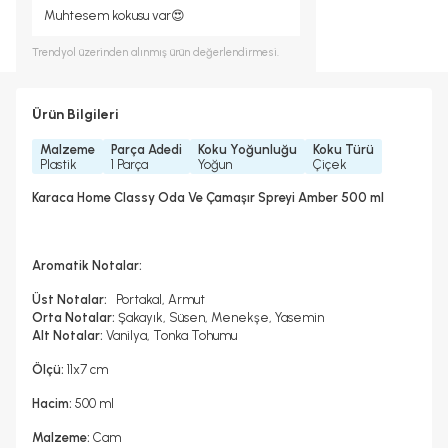
Muhtesem kokusu var😍
Trendyol
üzerinden alınmış ürün değerlendirmesi.
Ürün Bilgileri
Malzeme
Parça Adedi
Koku Yoğunluğu
Koku Türü
Plastik
1 Parça
Yoğun
Çiçek
Karaca Home Classy Oda Ve Çamaşır Spreyi Amber 500 ml
Aromatik Notalar:
Üst Notalar:
Portakal, Armut
Orta Notalar:
Şakayık, Süsen, Menekşe, Yasemin
Alt Notalar:
Vanilya, Tonka Tohumu
Ölçü:
11x7 cm
Hacim:
500 ml
Malzeme:
Cam