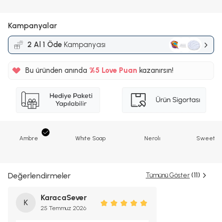
Kampanyalar
2 Al 1 Öde
Kampanyası
Bu üründen anında
%5
Love Puan
kazanırsın!
20TL
%5
Ambre
Whıte Soap
Nerolı
Sweet P
Değerlendirmeler
Tümünü Göster
(11)
KaracaSever
K
25 Temmuz 2026