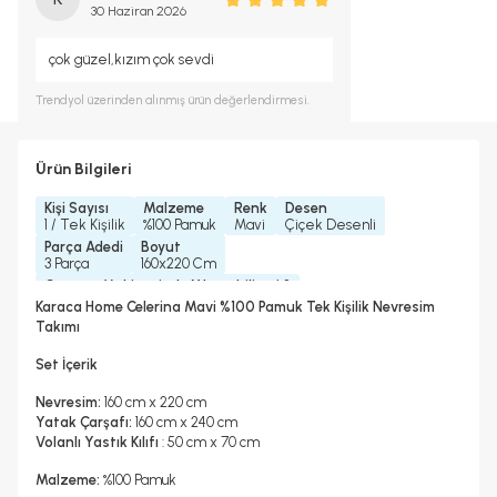
30 Haziran 2026
çok güzel,kızım çok sevdi
Trendyol
üzerinden alınmış ürün değerlendirmesi.
Ürün Bilgileri
Kişi Sayısı
Malzeme
Renk
Desen
1 / Tek Kişilik
%100 Pamuk
Mavi
Çiçek Desenli
Parça Adedi
Boyut
3 Parça
160x220 Cm
Çamaşır Makinesinde Yıkanabilir mi ?
Evet
Karaca Home Celerina Mavi %100 Pamuk Tek Kişilik Nevresim
Kurutma Makinesinde Kurutulabilir mi ?
Takımı
Hayır
Kuru Temizleme Yapılabilir
Ütü Kullanılabilir
Çarşaf Tipi
Set İçerik
Hayır
Evet
Lastikli
Nevresim:
160 cm x 220 cm
Yatak Çarşafı:
160 cm x 240 cm
Volanlı Yastık Kılıfı
: 50 cm x 70 cm
Malzeme:
%100 Pamuk