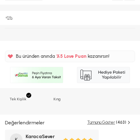
Bu üründen anında
%5
Love Puan
kazanırsın!
65TL
%5
Tek Kişilik
Kıng
Değerlendirmeler
Tümünü Göster
(463)
KaracaSever
K