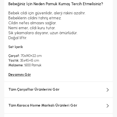
Bebeğiniz İçin Neden Pamuk Kumaş Tercih Etmelisiniz?
Bebek cildi için güvenlidir, alerji riskini azaltır.
Bebeklerin cildini tahriş etmez.
Cildin nefes almasını sağlar.
Nemi emer, cildi kuru tutar.
Sık yıkamalara dayanır, uzun ömürlüdür.
Doğal liftir.
Set İçerik
Çarşaf:
70x140+22 cm
Yastık:
35x45+15 cm
Malzeme:
%100 Pamuk
Devamını Gör
Tüm Çarşaflar Ürünlerini Gör
Tüm Karaca Home Markalı Ürünleri Gör