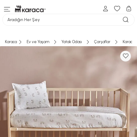
Aradığın Her Şey
Karaca
Ev ve Yaşam
Yatak Odası
Çarşaflar
Karaca 