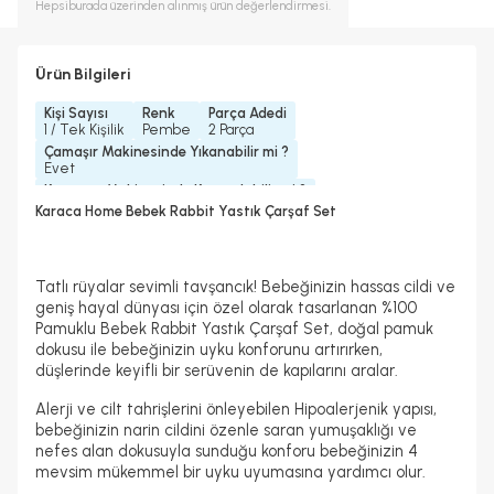
Hepsiburada
üzerinden alınmış ürün değerlendirmesi.
Ürün Bilgileri
Kişi Sayısı
Renk
Parça Adedi
1 / Tek Kişilik
Pembe
2 Parça
Çamaşır Makinesinde Yıkanabilir mi ?
Evet
Kurutma Makinesinde Kurutulabilir mi ?
Evet
Karaca Home Bebek Rabbit Yastık Çarşaf Set
Kuru Temizleme Yapılabilir
Ütü Kullanılabilir
Evet
Evet
Tatlı rüyalar sevimli tavşancık! Bebeğinizin hassas cildi ve
geniş hayal dünyası için özel olarak tasarlanan %100
Pamuklu Bebek Rabbit Yastık Çarşaf Set, doğal pamuk
dokusu ile bebeğinizin uyku konforunu artırırken,
düşlerinde keyifli bir serüvenin de kapılarını aralar.
Alerji ve cilt tahrişlerini önleyebilen Hipoalerjenik yapısı,
bebeğinizin narin cildini özenle saran yumuşaklığı ve
nefes alan dokusuyla sunduğu konforu bebeğinizin 4
mevsim mükemmel bir uyku uyumasına yardımcı olur.