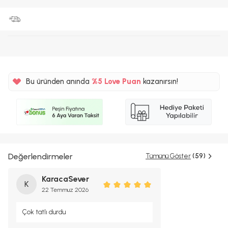
Bu üründen anında
%5
Love Puan
kazanırsın!
10TL
%5
Değerlendirmeler
Tümünü Göster
(59)
KaracaSever
K
22 Temmuz 2026
Çok tatlı durdu