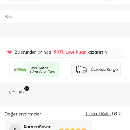
%5
150TL
Bu üründen anında
Love Puan
kazanırsın!
%5
Çift Kişilik
Değerlendirmeler
Tümünü Göster
(9)
KaracaSever
K