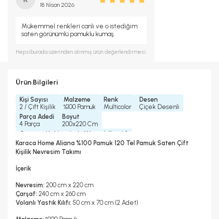
18 Nisan 2026
Mükemmel renkleri canlı ve o istediğim
saten görünümlü pamuklu kumaş
Hepsiburada
üzerinden alınmış ürün değerlendirmesi.
Ürün Bilgileri
Kişi Sayısı
Malzeme
Renk
Desen
2 / Çift Kişilik
%100 Pamuk
Multicolor
Çiçek Desenli
Parça Adedi
Boyut
4 Parça
200x220 Cm
Çamaşır Makinesinde Yıkanabilir mi ?
Evet
Karaca Home Aliana %100 Pamuk 120 Tel Pamuk Saten Çift
Kurutma Makinesinde Kurutulabilir mi ?
Kişilik Nevresim Takımı
Hayır
Kuru Temizleme Yapılabilir
Ütü Kullanılabilir
Çarşaf Tipi
İçerik
Hayır
Evet
Düz
Nevresim:
200 cm x 220 cm
Çarşaf:
240 cm x 260 cm
Volanlı Yastık Kılıfı:
50 cm x 70 cm (2 Adet)