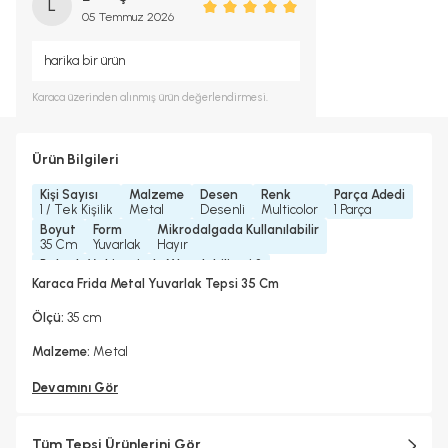
L
05 Temmuz 2026
harika bir ürün
Karaca
üzerinden alınmış ürün değerlendirmesi.
Ürün Bilgileri
Kişi Sayısı
Malzeme
Desen
Renk
Parça Adedi
1 / Tek Kişilik
Metal
Desenli
Multicolor
1 Parça
Boyut
Form
Mikrodalgada Kullanılabilir
35 Cm
Yuvarlak
Hayır
Bulaşık Makinesinde Yıkanılabilir mi ?
Elde Yıkama Önerilir
Karaca Frida Metal Yuvarlak Tepsi 35 Cm
Yedek Parça Temini Yapılır
Hayır
Ölçü:
35 cm
Malzeme:
Metal
Devamını Gör
Tüm Tepsi Ürünlerini Gör