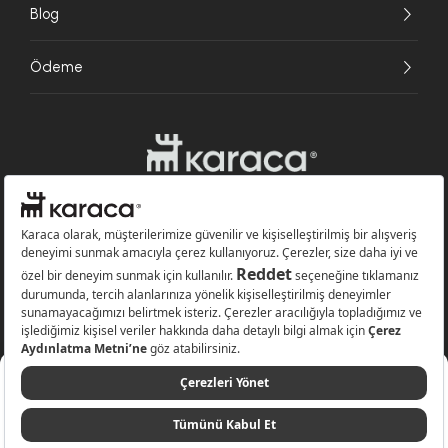
Blog
Ödeme
Websitesinde kullanılan bazı görseller yapay zekâ (AI) ile üretilmiştir.
Karaca.com © 2026 - Karaca Züccaciye A.Ş. Tüm hakları saklıdır.
Sepete Ekle
299,99 TL