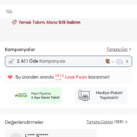
Kampanyalar
Tümünü Gör
2 Al 1 Öde
Kampanyası
%5
15TL
Bu üründen anında
Love Puan
kazanırsın!
%5
Değerlendirmeler
Tümünü Göster
(159)
L**** Ş*****