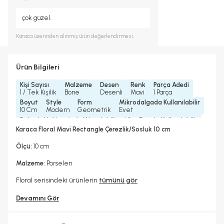
çok güzel.
Karaca
üzerinden alınmış ürün değerlendirmesi.
Ürün Bilgileri
Kişi Sayısı
Malzeme
Desen
Renk
Parça Adedi
1 / Tek Kişilik
Bone
Desenli
Mavi
1 Parça
Boyut
Style
Form
Mikrodalgada Kullanılabilir
10 Cm
Modern
Geometrik
Evet
Bulaşık Makinesinde Yıkanılabilir mi ?
Fırında Kullanılabilir
Bulaşık Makinesinde Yıkanılabilir
Hayır
Karaca Floral Mavi Rectangle Çerezlik/Sosluk 10 cm
Koleksiyonlar
Garanti Yılı
Floral Koleksiyonu
2 Yıl
Ölçü:
10 cm
Malzeme:
Porselen
Floral serisindeki ürünlerin
tümünü gör
Devamını Gör