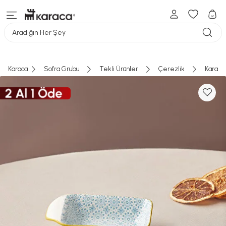
Aradığın Her Şey
Karaca
Sofra Grubu
Tekli Ürünler
Çerezlik
Karaca