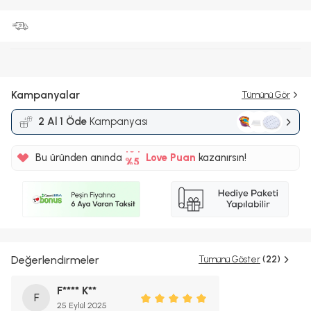
Kampanyalar
Tümünü Gör
2 Al 1 Öde
Kampanyası
%5
10TL
Bu üründen anında
Love Puan
kazanırsın!
%5
Değerlendirmeler
Tümünü Göster
(22)
F**** K**
F
25 Eylül 2025