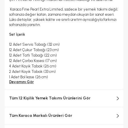
Karaca Fine Pearl Extra Limited, sadece bir yemek takımı değil;
sofranıza değer katan, zamana meydan okuyan bir sanat eseri.
Lüks detaylar, yüksek kalite ve sınırlı üretim ayrıcalığıyla farkınızı
sofranızda yansıtın.
Set İçerik
12 Adet Servis Tabağı (32 cm)
12 Adet Çukur Tabağı (23 cm)
12 Adet Tatlı Tabağı (22 cm)
12 Adet Çorba Kasesi (17 cm)
4 Adet Kayık Tabak (26 cm)
2 Adet Kayık Tabak (33 cm)
1 Adet Bol kase (26 cm)
Devamını Gör
2 Adet Tuzluk
2 Adet Biberlik
2 Adet Kürdanlık
Tüm 12 Kişilik Yemek Takımı Ürünlerini Gör
Tüm Karaca Markalı Ürünleri Gör