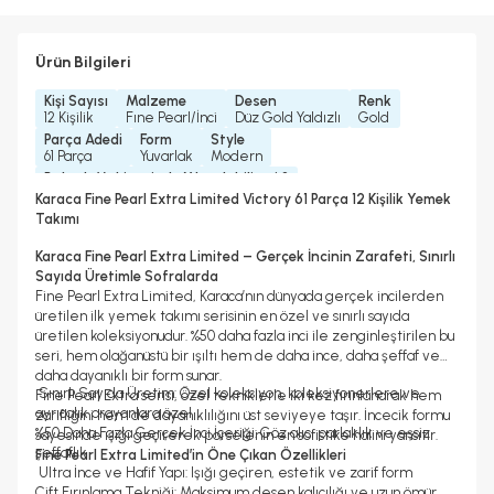
Ürün Bilgileri
Kişi Sayısı
Malzeme
Desen
Renk
12 Kişilik
Fıne Pearl/İnci
Düz Gold Yaldızlı
Gold
Parça Adedi
Form
Style
61 Parça
Yuvarlak
Modern
Bulaşık Makinesinde Yıkanılabilir mi ?
Elde Yıkama Önerilir
Karaca Fine Pearl Extra Limited Victory 61 Parça 12 Kişilik Yemek
Mikrodalgada Kullanılabilir
Koleksiyonlar
Takımı
Hayır
Fine Pearl Extra Koleksiyonu
Yedek Parça Temini Yapılır
Garanti Yılı
Karaca Fine Pearl Extra Limited – Gerçek İncinin Zarafeti, Sınırlı
Evet
5 Yıl
Sayıda Üretimle Sofralarda
Fine Pearl Extra Limited, Karaca’nın dünyada gerçek incilerden
üretilen ilk yemek takımı serisinin en özel ve sınırlı sayıda
üretilen koleksiyonudur. %50 daha fazla inci ile zenginleştirilen bu
seri, hem olağanüstü bir ışıltı hem de daha ince, daha şeffaf ve
daha dayanıklı bir form sunar.
Sınırlı Sayıda Üretim: Özel koleksiyon, koleksiyonerlere ve
Fine Pearl Extra serisi, özel tekniklerle iki kez fırınlanarak hem
ayrıcalık arayanlara özel
zarifliğini hem de dayanıklılığını üst seviyeye taşır. İncecik formu
%50 Daha Fazla Gerçek İnci İçeriği: Göz alıcı parlaklık ve eşsiz
sayesinde ışığı geçirerek porselenin en sofistike halini yansıtır.
şeffaflık
Fine Pearl Extra Limited’in Öne Çıkan Özellikleri
Ultra İnce ve Hafif Yapı: Işığı geçiren, estetik ve zarif form
Çift Fırınlama Tekniği: Maksimum desen kalıcılığı ve uzun ömür