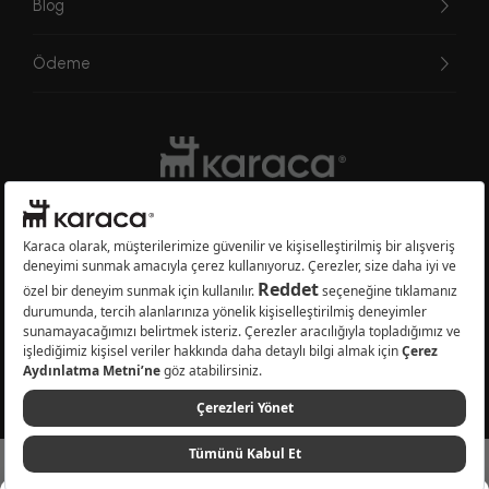
Blog
Ödeme
Websitesinde kullanılan bazı görseller yapay zekâ (AI) ile üretilmiştir.
Karaca.com © 2026 - Karaca Züccaciye A.Ş. Tüm hakları saklıdır.