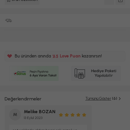
%5
5TL
Bu üründen anında
%5
Love Puan
kazanırsın!
Değerlendirmeler
Tümünü Göster
(6)
Melike BOZAN
M
13 Eylül 2023