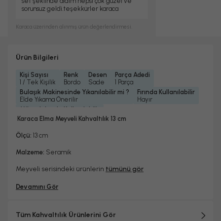
set şeklinde aldım hepsi çok güzel ve
sorunsuz geldi.teşekkürler karaca
Karaca
üzerinden alınmış ürün değerlendirmesi.
Ürün Bilgileri
Kişi Sayısı
Renk
Desen
Parça Adedi
1 / Tek Kişilik
Bordo
Sade
1 Parça
Bulaşık Makinesinde Yıkanılabilir mi ?
Fırında Kullanılabilir
Elde Yıkama Önerilir
Hayır
Mikrodalgada Kullanılabilir
Hayır
Karaca Elma Meyveli Kahvaltılık 13 cm
Ölçü:
13 cm
Malzeme:
Seramik
Meyveli serisindeki ürünlerin
tümünü gör
Devamını Gör
Tüm Kahvaltılık Ürünlerini Gör