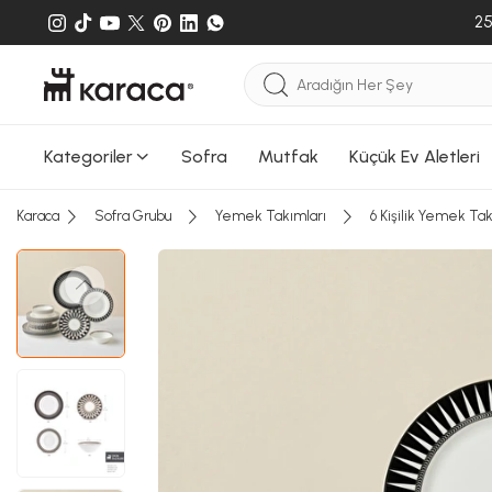
Sepete e
25
gönderileb
Kategoriler
Sofra
Mutfak
Küçük Ev Aletleri
Karaca
Sofra Grubu
Yemek Takımları
6 Kişilik Yemek Ta