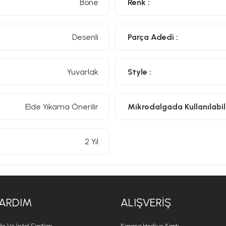
Bone
Renk :
Desenli
Parça Adedi :
Yuvarlak
Style :
Elde Yıkama Önerilir
Mikrodalgada Kullanılabili
2 Yıl
ARDIM
ALIŞVERIŞ