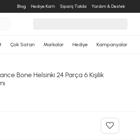
desende
Blog
Hediye Kartı
Sipariş Takibi
Yardım & Destek
ri Dön
t
Çok Satan
Markalar
Hediye
Kampanyalar
nce Bone Helsinki 24 Parça 6 Kişilik
mı