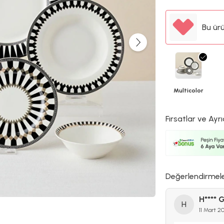
Bu ür
Multicolor
Fırsatlar ve Ayrı
Değerlendirmel
H**** G
H
11 Mart 2