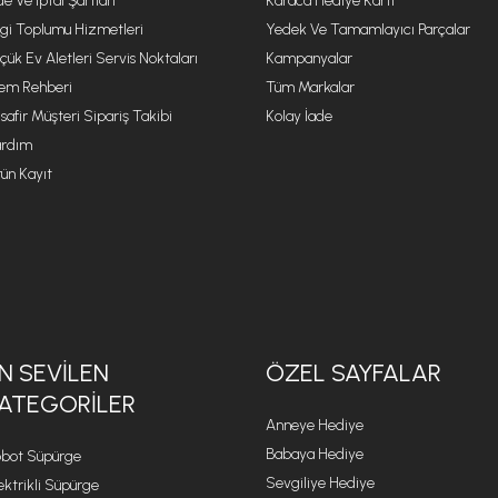
de Ve İptal Şartları
Karaca Hediye Kartı
lgi Toplumu Hizmetleri
Yedek Ve Tamamlayıcı Parçalar
çük Ev Aletleri Servis Noktaları
Kampanyalar
lem Rehberi
Tüm Markalar
safir Müşteri Sipariş Takibi
Kolay İade
rdım
ün Kayıt
N SEVILEN
ÖZEL SAYFALAR
ATEGORILER
Anneye Hediye
Babaya Hediye
bot Süpürge
Sevgiliye Hediye
ektrikli Süpürge