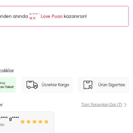
ünden anında
%5
Love Puan
kazanırsın!
200TL
%5
calıklar
er
Tüm Yorumları Gör (7)
**** g****
026