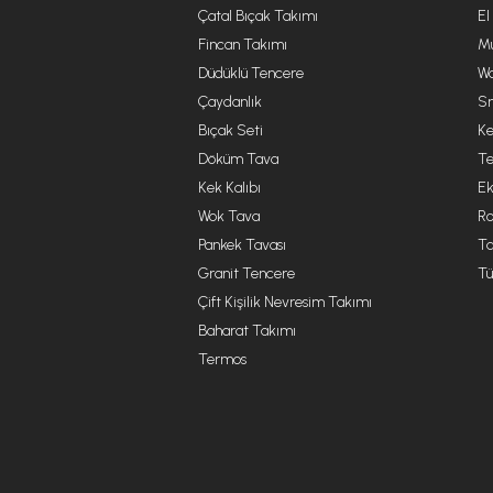
Çatal Bıçak Takımı
El
Fincan Takımı
Mu
Düdüklü Tencere
Wa
Çaydanlık
Sm
Bıçak Seti
Ke
Döküm Tava
Te
Kek Kalıbı
Ek
Wok Tava
R
Pankek Tavası
Ta
Granit Tencere
Tü
Çift Kişilik Nevresim Takımı
Baharat Takımı
Termos