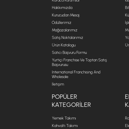
Karaca Kurumsal
İa
Hakkımızda
Bi
Kurucudan Mesaj
Kü
Ödüllerimiz
İş
Mağazalarımız
Mi
Satış Noktalarımız
Ya
Ürün Katalogu
Ür
Satıcı Başvuru Formu
Yurtiçi Franchise Ve Toptan Satış
Başvurusu
International Franchising And
Wholesale
İletişim
POPÜLER
E
KATEGORILER
K
Yemek Takımı
Ro
Kahvaltı Takımı
El