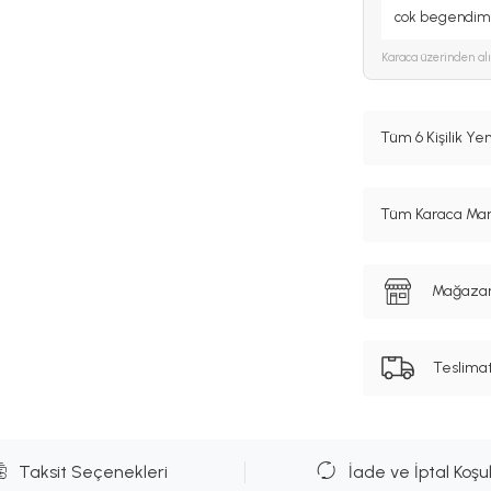
cok begendim
Karaca
üzerinden al
Tüm 6 Kişilik Y
Tüm Karaca Mark
Mağazanı
Teslima
Taksit Seçenekleri
İade ve İptal Koşul