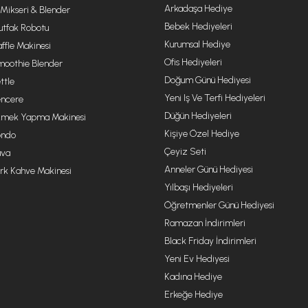
Arkadaşa Hediye
 Mikseri & Blender
Bebek Hediyeleri
tfak Robotu
Kurumsal Hediye
ffle Makinesi
Ofis Hediyeleri
oothie Blender
Doğum Günü Hediyesi
ttle
Yeni Iş Ve Terfi Hediyeleri
ncere
Düğün Hediyeleri
mek Yapma Makinesi
Kişiye Özel Hediye
ondo
Çeyiz Seti
va
Anneler Günü Hediyesi
rk Kahve Makinesi
Yılbaşı Hediyeleri
Öğretmenler Günü Hediyesi
Ramazan İndirimleri
Black Friday İndirimleri
Yeni Ev Hediyesi
Kadına Hediye
Erkeğe Hediye