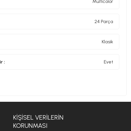
Multicolor
24 Parça
Klasik
r :
Evet
KIŞISEL VERILERIN
KORUNMASI