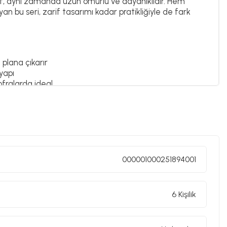
if, aynı zamanda uzun ömürlü ve dayanıklıdır. Hem
 bu seri, zarif tasarımı kadar pratikliğiyle de fark
plana çıkarır
yapı
fralarda ideal
sağlar
i arayanlar için ideal bir tercih. İnce detaylarla
larınıza eşlik eder.
000001000251894001
6 Kişilik