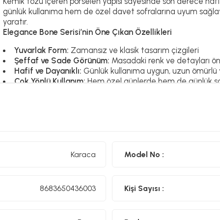
Kemik tozu içeren porselen yapısı sayesinde son derece haf
günlük kullanıma hem de özel davet sofralarına uyum sağlayan
yaratır.
Elegance Bone Serisi’nin Öne Çıkan Özellikleri
Yuvarlak Form:
Zamansız ve klasik tasarım çizgileri
Şeffaf ve Sade Görünüm:
Masadaki renk ve detayları ön 
Hafif ve Dayanıklı:
Günlük kullanıma uygun, uzun ömürlü 
Çok Yönlü Kullanım:
Hem özel günlerde hem de günlük so
Zarif Sunumlar:
Her tarz sofra konseptine kolayca uyum 
Karaca Elegance Bone yemek takımı, sadeliğin içindeki zarafet
bezenmiş bu seri, yıllarca şıklığını ve kalitesini koruyarak sofra
Set İçerik
Karaca
Model No :
6 Adet Servis Tabağı (27 cm)
6 Adet Çukur Tabak (20 cm)
6 Adet Pasta Tabağı (19 cm)
8683650436003
Kişi Sayısı :
6 Adet Kase (14 cm)
Malzeme
: Bone