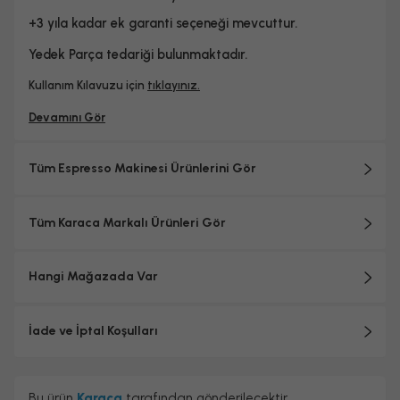
+3 yıla kadar ek garanti seçeneği mevcuttur.
Yedek Parça tedariği bulunmaktadır.
Kullanım Kılavuzu için
tıklayınız.
Devamını Gör
Tüm Espresso Makinesi Ürünlerini Gör
Tüm Karaca Markalı Ürünleri Gör
Hangi Mağazada Var
İade ve İptal Koşulları
Bu ürün
Karaca
tarafından gönderilecektir.