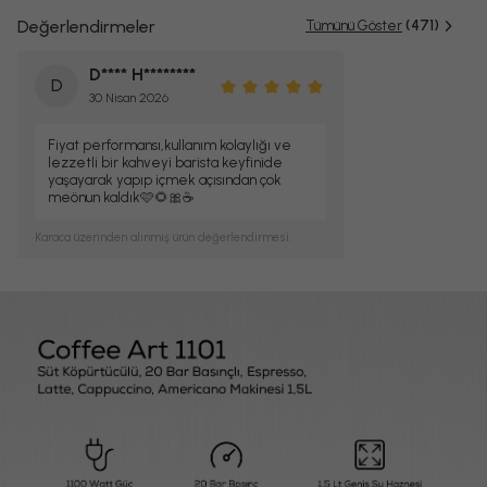
Değerlendirmeler
Tümünü Göster
(471)
D**** H********
D
30 Nisan 2026
Fiyat performansı,kullanım kolaylığı ve
lezzetli bir kahveyi barista keyfinide
yaşayarak yapıp içmek açısından çok
meönun kaldık🩷🌻🎀☕️
Karaca
üzerinden alınmış ürün değerlendirmesi.