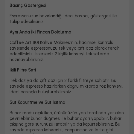
Basınç Göstergesi
Espressonuzun hazırlandığı ideal basıncı, göstergesi ile
takip edebilirsiniz.
Aynı Anda İki Fincan Doldurma
Coffee Art 1101 Kahve Makinesi’nin, hacimsel kontrolü
sayesinde espressonuzu tek veya çift doz olarak tercih
edebilirsiniz. İsterseniz 2 kişilik kahveyi tek seferde
hazırlayabilirsiniz.
İkili Filtre Seti
Tek doz ya da çift doz için 2 farklı filtreye sahiptir. Bu
sayede espresso hazırlarken doğru miktarda toz kahveyi,
ideal basınçla buluşturabilirsiniz.
Süt Köpürtme ve Süt Isıtma
Buhar modu açık iken, ürününüzün yan tarafında yer alan
çevrilebilir buhar düğmesi ile buhar ayarı yapabilir, buhar
çıkışına göre sütünüzü ısıtabilir ya da köpürtebilirsiniz. Bu
sayede espresso kahvenizi, cappuccino ve latte gibi