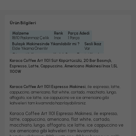
Ürün Bilgileri
Malzeme
Renk
Parça Adedi
18/10 Paslanmaz Çelik
Inox
1 Parça
Bulaşık Makinesinde Yıkanılabilir mi ?
Sesli İkaz
Elde Yıkama Önerilir
Var
Otomatik Kapanma
Yedek Parça Temini Yapılır
Var
Evet
Karaca Coffee Art 1101 Süt Köpürtücülü, 20 Bar Basınçlı,
Garanti Yılı
Güç
Basınç
Program Sayısı
Espresso, Latte, Cappuccino, Americano Makinesi Inox 1,5L
2 Yıl
1100 Watt
20 Bar
4 Program
1100W
Su Haznesi Kapasitesi
Çekirdek Kahve Öğütücü
1, 5 Lt
Yok
Gövde Malzemesi
Bardak/ Fincan Kapasitesi
Karaca Coffee Art 1101 Espresso Makinesi
, ile espresso, latte,
Inox
2 Fincan
cappuccino, americano, flat white, cortado, macchiato, lungo,
Filtre/Süzgeç Malzemesi
Otomatik Su Alma
affogato, ice latte, ice cappuccino ve ice americano gibi
Paslanmaz Çelik
Var
kahveleri tam kıvamında hazırlayabilirsiniz.
Aynı Anda Hazırlama Kapasitesi
Süt Köpürtücü
2 Fincan
Var
Karaca Coffee Art 1101 Espresso Makinesi, ile espresso,
Model Özellik
Hazne Malzemesi
latte, cappuccino, americano, flat white, cortado,
Yarı Otomatik Espresso & Latte
Plastik
macchiato, lungo, affogato, ice latte, ice cappuccino ve
ice americano gibi kahveleri tam kıvamında