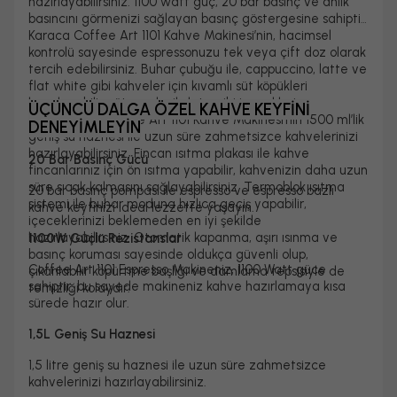
hazırlayabilirsiniz. 1100 watt güç, 20 bar basınç ve anlık
basıncını görmenizi sağlayan basınç göstergesine sahiptir.
Karaca Coffee Art 1101 Kahve Makinesi’nin, hacimsel
kontrolü sayesinde espressonuzu tek veya çift doz olarak
tercih edebilirsiniz. Buhar çubuğu ile, cappuccino, latte ve
flat white gibi kahveler için kıvamlı süt köpükleri
hazırlayabilir; süt, sıcak çikolata gibi içecekleri
ÜÇÜNCÜ DALGA ÖZEL KAHVE KEYFİNİ
ısıtabilirsiniz. Coffee Art 1101 Kahve Makinesi’nin 1500 ml’lik
DENEYİMLEYİN
geniş su haznesi ile uzun süre zahmetsizce kahvelerinizi
hazırlayabilirsiniz. Fincan ısıtma plakası ile kahve
20 Bar Basınç Gücü
fincanlarınız için ön ısıtma yapabilir, kahvenizin daha uzun
süre sıcak kalmasını sağlayabilirsiniz. Termoblok ısıtma
20 bar basınç pompası ile espresso ve espresso bazlı
sistemi ile buhar moduna hızlıca geçiş yapabilir,
kahve keyfinizi ideal lezzette yaşayın.
içeceklerinizi beklemeden en iyi şekilde
hazırlayabilirsiniz.
Otomatik kapanma, aşırı ısınma ve
1100W Güçlü Rezistanslar
basınç koruması sayesinde oldukça güvenli olup,
Coffee Art 1101 Espresso Makineniz, 1100 Watt güce
çıkarılabilir köpürtme başlığı ve damlama tepsisiyle de
sahiptir, bu sayede makineniz kahve hazırlamaya kısa
temizliği kolaydır.
sürede hazır olur.
1,5L Geniş Su Haznesi
1,5 litre geniş su haznesi ile uzun süre zahmetsizce
kahvelerinizi hazırlayabilirsiniz.