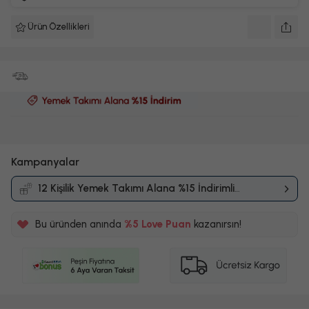
Ürün Özellikleri
Kampanyalar
12 Kişilik Yemek Takımı Alana %15 İndirimli
Sepete eklemeye devam etmek ister
Kampanyası
misiniz?
Bu üründen anında
%5
Love Puan
kazanırsın!
Sepete eklemek üzere olduğunuz ürün, fotoğrafından
350TL
Seçtiğiniz ürün(ler) sepete eklendi
farklı renk ve desende gönderilebilir.
%5
ALIŞVERİŞE DEVAM ET
Sepete Ekle
Geri Dön
SEPETE GİT