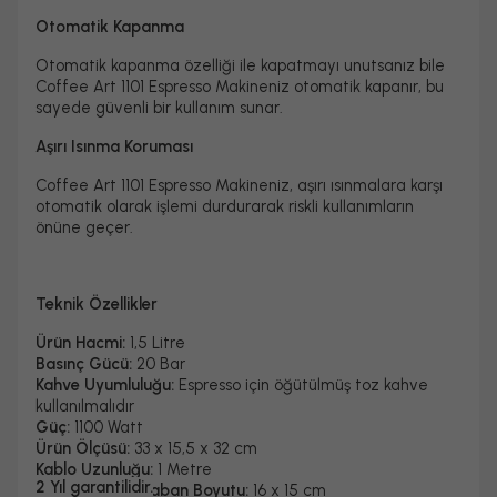
Otomatik Kapanma
Otomatik kapanma özelliği ile kapatmayı unutsanız bile
Coffee Art 1101 Espresso Makineniz otomatik kapanır, bu
sayede güvenli bir kullanım sunar.
Aşırı Isınma Koruması
Coffee Art 1101 Espresso Makineniz, aşırı ısınmalara karşı
otomatik olarak işlemi durdurarak riskli kullanımların
önüne geçer.
Teknik Özellikler
Ürün Hacmi:
1,5 Litre
Basınç Gücü:
20 Bar
Kahve Uyumluluğu:
Espresso için öğütülmüş toz kahve
kullanılmalıdır
Güç:
1100 Watt
Ürün Ölçüsü:
33 x 15,5 x 32 cm
Kablo Uzunluğu:
1 Metre
2 Yıl garantilidir.
Fincan Isıtma Taban Boyutu:
16 x 15 cm