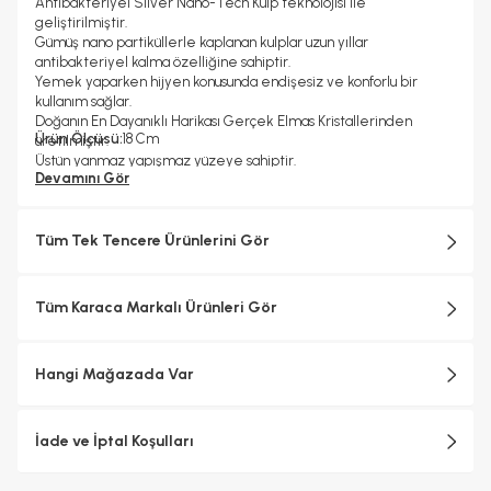
Antibakteriyel Silver Nano-Tech Kulp teknolojisi ile
geliştirilmiştir.
Gümüş nano partiküllerle kaplanan kulplar uzun yıllar
antibakteriyel kalma özelliğine sahiptir.
Yemek yaparken hijyen konusunda endişesiz ve konforlu bir
kullanım sağlar.
Doğanın En Dayanıklı Harikası Gerçek Elmas Kristallerinden
Ürün Ölçüsü:
18 Cm
üretilmiştir.
Üstün yanmaz yapışmaz yüzeye sahiptir.
Devamını Gör
Ultra dayanıklılık sunar.
Yağsız yumurta pişirilebilir.
Yağsız sebze pişirilebilir.
Bulaşık makinesinde yıkanabiir.
Tüm Tek Tencere Ürünlerini Gör
Tüm Karaca Markalı Ürünleri Gör
Hangi Mağazada Var
İade ve İptal Koşulları