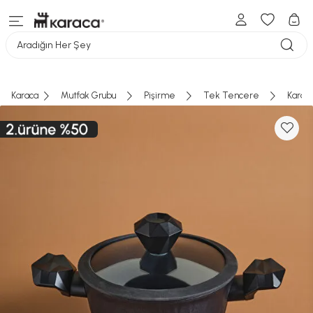
Aradığın Her Şey
Karaca
Mutfak Grubu
Pişirme
Tek Tencere
Karac