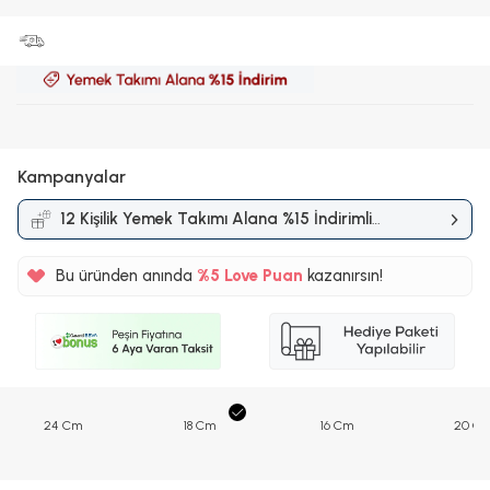
Kampanyalar
12 Kişilik Yemek Takımı Alana %15 İndirimli
Kampanyası
Bu üründen anında
%5
Love Puan
kazanırsın!
120TL
%5
24 Cm
18 Cm
16 Cm
20 C