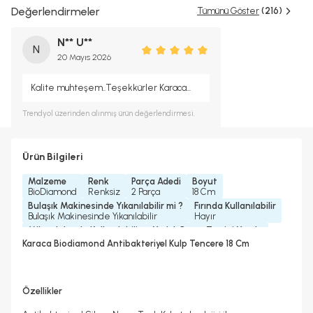
Değerlendirmeler
Tümünü Göster
(216)
N** U**
N
20 Mayıs 2026
Kalite muhteşem..Teşekkürler Karaca...
Trendyol
üzerinden alınmış ürün değerlendirmesi.
Ürün Bilgileri
Malzeme
Renk
Parça Adedi
Boyut
BioDiamond
Renksiz
2 Parça
18 Cm
Bulaşık Makinesinde Yıkanılabilir mi ?
Fırında Kullanılabilir
Bulaşık Makinesinde Yıkanılabilir
Hayır
Mikrodalgada Kullanılabilir
Yedek Parça Temini Yapılır
Hayır
Evet
Karaca Biodiamond Antibakteriyel Kulp Tencere 18 Cm
Garanti Yılı
Koleksiyonlar
Tencere Türü
Kalınlık
2 Yıl
Diamond Ant.
Derin Tencere
4 mm
Kulp Bilgisi
Bakalit Kulp
Özellikler