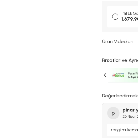
1 Yıl Ek G
1.679,9
Ürün Videoları
Fırsatlar ve Ayrı
Değerlendirmel
pinar y
p
26 Nisan
rengi mükem