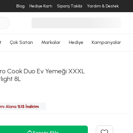
Blog
Hediye Kartı
Sipariş Takibi
Yardım & Destek
t
Çok Satan
Markalar
Hediye
Kampanyalar
desende
Pro Cook Duo Ev Yemeği XXXL
light 8L
ri Dön
Sepete Ekle