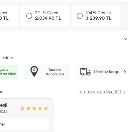
aranti
2 Yıl Ek Garanti
3 Yıl Ek Garanti
0 TL
2.039,90 TL
3.239,90 TL
calıklar
er
Tüm Yorumları Gör (84)
eşil
 2025
mel