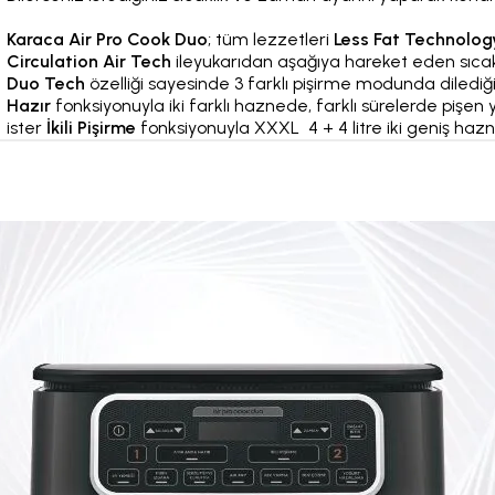
Karaca Air Pro Cook Duo
; tüm lezzetleri
Less Fat Technolo
Circulation Air Tech
ile
yukarıdan aşağıya hareket eden sıcak 
Duo Tech
özelliği sayesinde 3 farklı pişirme modunda dilediğin
Hazır
fonksiyonuyla iki farklı haznede, farklı sürelerde pişen 
ister
İkili Pişirme
fonksiyonuyla XXXL 4 + 4 litre iki geniş haz
yapabilirsiniz. İsterseniz tarifinize göre sıcaklık ve dakika ay
bunları yaparken, iki ayrı haznede pişen yemeklerin kokuları 
Bulaşık makinesinde yıkanmasını sağlayan
Easy Wash Tech
i
keşfetmeye ayırabilirsiniz.