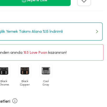
işilik Yemek Takımı Alana %15 İndirimli
%5
ünden anında
450TL
Love Puan
kazanırsın!
%5
Black
Black
Cool
Chrome
Copper
Gray
etleri