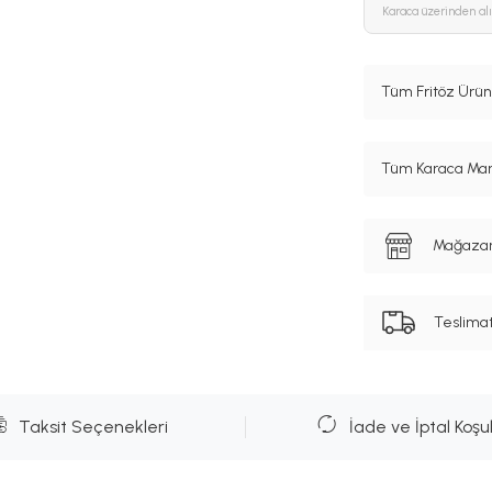
Karaca
üzerinden al
Tüm Fritöz Ürün
Tüm Karaca Mark
Mağazanı
Teslima
Taksit Seçenekleri
İade ve İptal Koşul