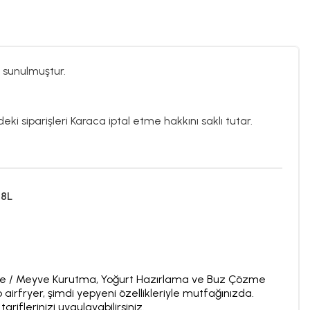
 sunulmuştur.
eki siparişleri Karaca iptal etme hakkını saklı tutar.
 8L
 Sebze / Meyve Kurutma, Yoğurt Hazırlama ve Buz Çözme
airfryer, şimdi yepyeni özellikleriyle mutfağınızda.
riflerinizi uygulayabilirsiniz.