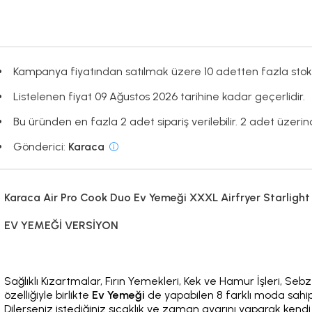
Kampanya fiyatından satılmak üzere 10 adetten fazla stok
Listelenen fiyat 09 Ağustos 2026 tarihine kadar geçerlidir.
Bu üründen en fazla 2 adet sipariş verilebilir. 2 adet üzerind
Gönderici:
Karaca
Karaca Air Pro Cook Duo Ev Yemeği XXXL Airfryer Starlight
EV YEMEĞİ VERSİYON
Sağlıklı Kızartmalar, Fırın Yemekleri, Kek ve Hamur İşleri,
özelliğiyle birlikte
Ev Yemeği
de yapabilen 8 farklı moda sahip 
Dilerseniz istediğiniz sıcaklık ve zaman ayarını yaparak kendi ta