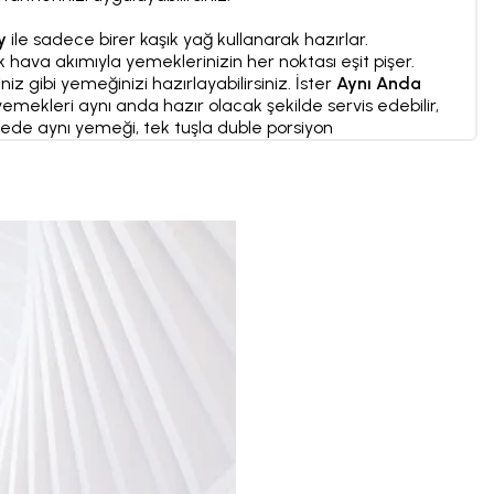
gy
ile sadece birer kaşık yağ kullanarak hazırlar.
hava akımıyla yemeklerinizin her noktası eşit pişer.
iz gibi yemeğinizi hazırlayabilirsiniz. İster
Aynı Anda
yemekleri aynı anda hazır olacak şekilde servis edebilir,
nede aynı yemeği, tek tuşla duble porsiyon
arını manuel olarak da ayarlayabilirsiniz. Üstelik tüm
da birbirine karışmaz.
le enerjinizi temizliğe değil, yepyeni tarifler