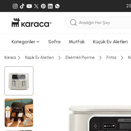
25
Kategoriler
Sofra
Mutfak
Küçük Ev Aletleri
Sepete
Karaca
Küçük Ev Aletleri
Elektrikli Pişirme
Fritöz
K
Sepete e
gönderileb