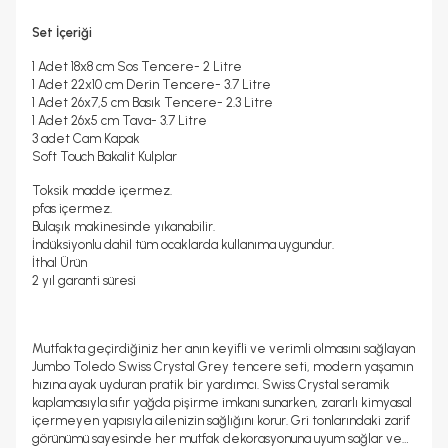
Set İçeriği
1 Adet 18x8 cm Sos Tencere-
2 Litre
1 Adet 22x10 cm Derin Tencere-
3.7 Litre
1 Adet 26x7,5 cm Basık Tencere-
2.3 Litre
1 Adet 26x5 cm Tava-
3.7 Litre
3 adet Cam Kapak
Soft Touch
Bakalit Kulplar
Toksik madde içermez.
pfas içermez.
Bulaşık makinesinde yıkanabilir.
İndüksiyonlu dahil tüm ocaklarda kullanıma uygundur.
İthal Ürün
2 yıl garanti süresi
Mutfakta geçirdiğiniz her anın keyifli ve verimli olmasını sağlayan
Jumbo Toledo Swiss Crystal Grey tencere seti, modern yaşamın
hızına ayak uyduran pratik bir yardımcı. Swiss Crystal seramik
kaplamasıyla sıfır yağda pişirme imkanı sunarken, zararlı kimyasal
içermeyen yapısıyla ailenizin sağlığını korur. Gri tonlarındaki zarif
görünümü sayesinde her mutfak dekorasyonuna uyum sağlar ve