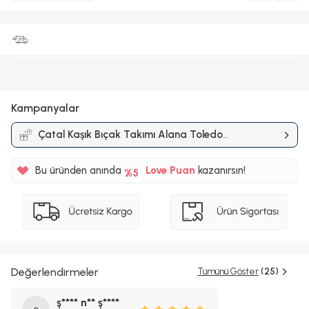
Kampanyalar
Çatal Kaşık Bıçak Takımı Alana Toledo
Swiss Crystal Tencere Seti Hediye
Kampanyası
Bu üründen anında
%5
Love Puan
kazanırsın!
350TL
%5
Değerlendirmeler
Tümünü Göster
(25)
ş**** n** ş****