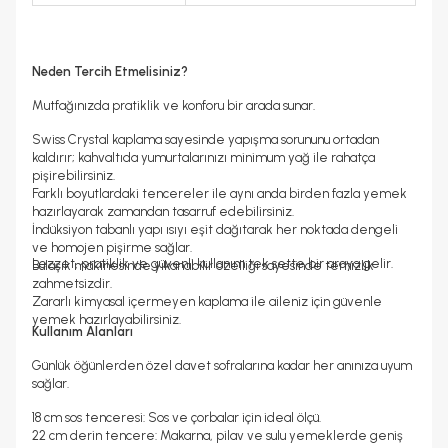
Neden Tercih Etmelisiniz?
Mutfağınızda pratiklik ve konforu bir arada sunar.
Swiss Crystal kaplama sayesinde yapışma sorununu ortadan
kaldırır; kahvaltıda yumurtalarınızı minimum yağ ile rahatça
pişirebilirsiniz.
Farklı boyutlardaki tencereler ile aynı anda birden fazla yemek
hazırlayarak zamandan tasarruf edebilirsiniz.
İndüksiyon tabanlı yapı ısıyı eşit dağıtarak her noktada dengeli
ve homojen pişirme sağlar.
Lezzet, pratiklik ve güvenli kullanım tek sette bir araya gelir.
Bulaşık makinesinde yıkanabilir özelliği sayesinde temizlik
zahmetsizdir.
Zararlı kimyasal içermeyen kaplama ile aileniz için güvenle
yemek hazırlayabilirsiniz.
Kullanım Alanları
Günlük öğünlerden özel davet sofralarına kadar her anınıza uyum
sağlar.
18 cm sos tenceresi:
Sos ve çorbalar için ideal ölçü.
22 cm derin tencere:
Makarna, pilav ve sulu yemeklerde geniş