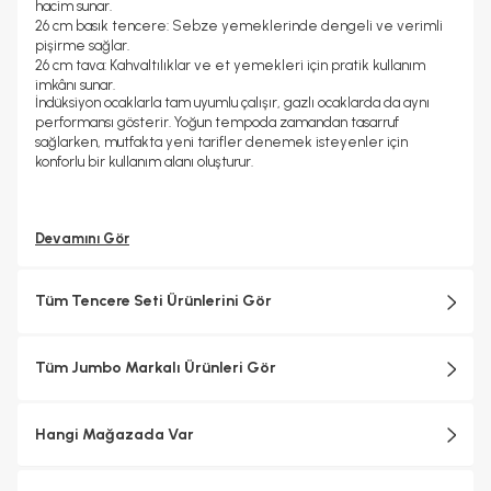
hacim sunar.
26 cm basık tencere:
Sebze yemeklerinde dengeli ve verimli
pişirme sağlar.
26 cm tava:
Kahvaltılıklar ve et yemekleri için pratik kullanım
imkânı sunar.
İndüksiyon ocaklarla tam uyumlu çalışır, gazlı ocaklarda da aynı
performansı gösterir. Yoğun tempoda zamandan tasarruf
sağlarken, mutfakta yeni tarifler denemek isteyenler için
konforlu bir kullanım alanı oluşturur.
Devamını Gör
Tüm Tencere Seti Ürünlerini Gör
Tüm Jumbo Markalı Ürünleri Gör
Hangi Mağazada Var