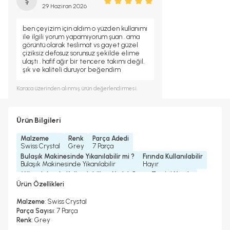
ş
29 Haziran 2026
ben çeyizim için aldım o yüzden kullanımı
ile ilgili yorum yapamıyorum şuan . ama
görüntü olarak teslimat vs gayet güzel
çiziksiz defosuz sorunsuz şekilde elime
ulaştı . hafif ağır bir tencere takımı değil.
şık ve kaliteli duruyor beğendim
Karaca
üzerinden alınmış ürün değerlendirmesi.
Ürün Bilgileri
Malzeme
Renk
Parça Adedi
Swiss Crystal
Grey
7 Parça
Bulaşık Makinesinde Yıkanılabilir mi ?
Fırında Kullanılabilir
Bulaşık Makinesinde Yıkanılabilir
Hayır
Mikrodalgada Kullanılabilir
Yedek Parça Temini Yapılır
Hayır
Evet
Ürün Özellikleri
Garanti Yılı
Kalınlık
Kulp Bilgisi
2 Yıl
3, 5 mm
Katlanabilir Kulp
Malzeme
: Swiss Crystal
Parça Sayısı
: 7 Parça
Renk
: Grey