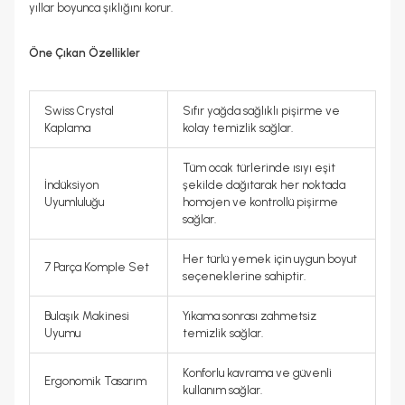
yıllar boyunca şıklığını korur.
Öne Çıkan Özellikler
Swiss Crystal
Sıfır yağda sağlıklı pişirme ve
Kaplama
kolay temizlik sağlar.
Tüm ocak türlerinde ısıyı eşit
İndüksiyon
şekilde dağıtarak her noktada
Uyumluluğu
homojen ve kontrollü pişirme
sağlar.
Her türlü yemek için uygun boyut
7 Parça Komple Set
seçeneklerine sahiptir.
Bulaşık Makinesi
Yıkama sonrası zahmetsiz
Uyumu
temizlik sağlar.
Konforlu kavrama ve güvenli
Ergonomik Tasarım
kullanım sağlar.