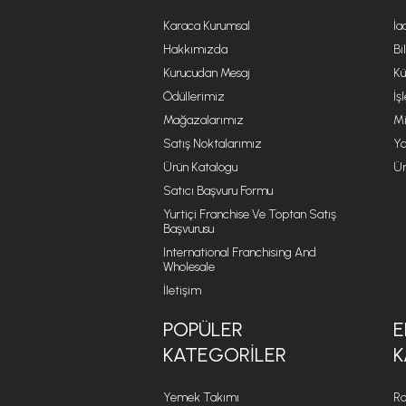
Karaca Kurumsal
İa
Hakkımızda
Bi
Kurucudan Mesaj
Kü
Ödüllerimiz
İş
Mağazalarımız
Mi
Satış Noktalarımız
Ya
Ürün Katalogu
Ür
Satıcı Başvuru Formu
Yurtiçi Franchise Ve Toptan Satış
Başvurusu
International Franchising And
Wholesale
İletişim
POPÜLER
E
KATEGORILER
K
Yemek Takımı
Ro