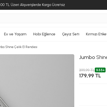
00 TL Üzeri Alışverişlerde Kargo Ücretsiz
Ev ve Yaşam
Hobi Eğlence
Çeyiz Seti
Kırmızı Etike
bo Shine Çelik El Rendesi
Jumbo
Shine
399,99 TL
%55
179,99 TL