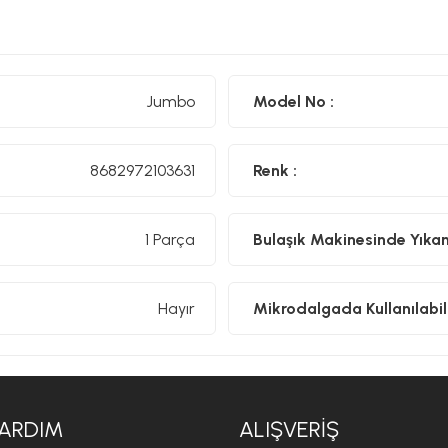
Mutfaklarınızda pratikliği ve şıklığı bir araya getiren Shine Çe
uzun ömürlü kullanım sunuyor. Keskin rendesi sayesinde sebzeler
zahmetsizce rendeleyebilir, lezzetli yemekler hazırlarken zam
tutuş sağlar ve kolay temizlenebilir yapısı sayesinde mutfakları
Jumbo
Model No :
rendesi ile yemek yapmanın keyfini çıkarın!
8682972103631
Renk :
1 Parça
Bulaşık Makinesinde Yıkanıl
Hayır
Mikrodalgada Kullanılabili
ARDIM
ALIŞVERIŞ