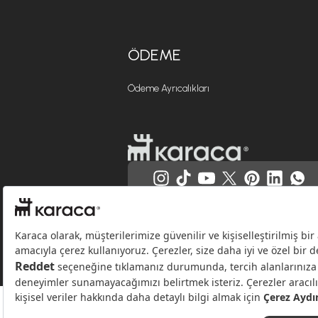
ÖDEME
Ödeme Ayrıcalıkları
Websitesinde kullanılan bazı görseller yapay zekâ (AI