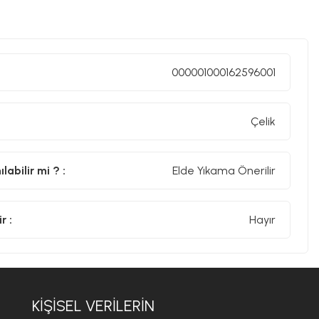
lik El Rendesi, yüksek kaliteli paslanmaz çelik yapısıyla
inizi, peynirlerinizi ve diğer gıdalarınızı
an kazanabilirsiniz. Ergonomik tasarımı ile rahat bir
nıza zarafet katarken işinizi kolaylaştırır. Shine el
000001000162596001
Çelik
abilir mi ? :
Elde Yıkama Önerilir
r :
Hayır
KIŞISEL VERILERIN