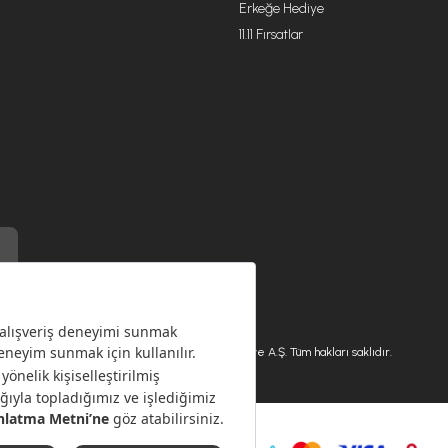
Erkeğe Hediye
11.11 Fırsatlar
) ile üretilmiştir.
Karaca.com © 2026 - Karaca Züccaciye A.Ş. Tüm hakları saklıdır.