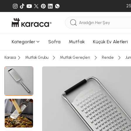
25
Kategoriler
Sofra
Mutfak
Küçük Ev Aletleri
Karaca
Mutfak Grubu
Mutfak Gereçleri
Rende
Jum