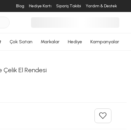
Blog
Hediye Kartı
Sipariş Takibi
Yardım & Destek
t
Çok Satan
Markalar
Hediye
Kampanyalar
 Çelik El Rendesi