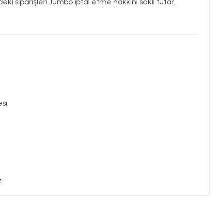
eki siparişleri Jumbo iptal etme hakkını saklı tutar.
esi
.