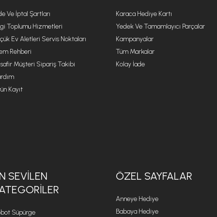
de Ve İptal Şartları
Karaca Hediye Kartı
lgi Toplumu Hizmetleri
Yedek Ve Tamamlayıcı Parçalar
çük Ev Aletleri Servis Noktaları
Kampanyalar
lem Rehberi
Tüm Markalar
safir Müşteri Sipariş Takibi
Kolay İade
rdım
ün Kayıt
N SEVILEN
ÖZEL SAYFALAR
ATEGORILER
Anneye Hediye
Babaya Hediye
bot Süpürge