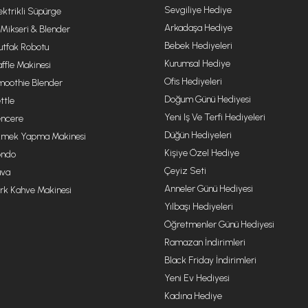
Sevgiliye Hediye
ektrikli Süpürge
Arkadaşa Hediye
 Mikseri & Blender
Bebek Hediyeleri
tfak Robotu
Kurumsal Hediye
ffle Makinesi
Ofis Hediyeleri
oothie Blender
Doğum Günü Hediyesi
ttle
Yeni Iş Ve Terfi Hediyeleri
ncere
Düğün Hediyeleri
mek Yapma Makinesi
Kişiye Özel Hediye
ondo
Çeyiz Seti
va
Anneler Günü Hediyesi
rk Kahve Makinesi
Yılbaşı Hediyeleri
Öğretmenler Günü Hediyesi
Ramazan İndirimleri
Black Friday İndirimleri
Yeni Ev Hediyesi
Kadına Hediye