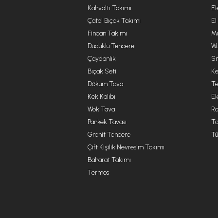
Kahvaltı Takımı
El
Çatal Bıçak Takımı
El
Fincan Takımı
Mu
Düdüklü Tencere
Wa
Çaydanlık
Sm
Bıçak Seti
Ke
Döküm Tava
Te
Kek Kalıbı
Ek
Wok Tava
R
Pankek Tavası
Ta
Granit Tencere
Tü
Çift Kişilik Nevresim Takımı
Baharat Takımı
Termos