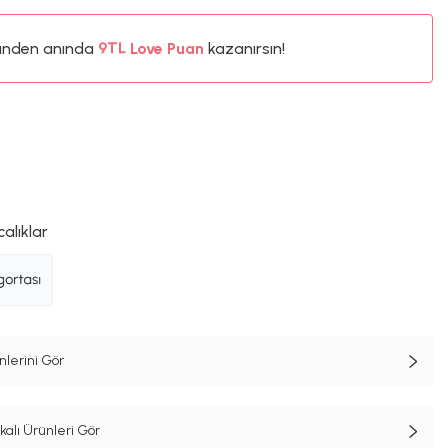
ünden anında
%5
Love Puan
kazanırsın!
9TL
%5
calıklar
lerini Gör
lı Ürünleri Gör