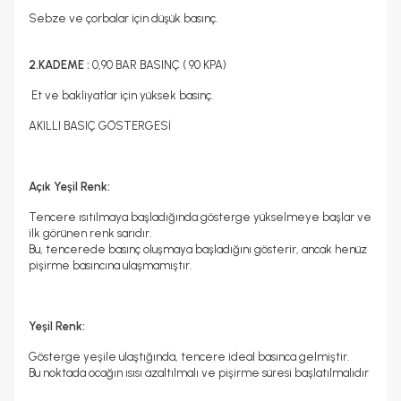
Sebze ve çorbalar için düşük basınç.
2.KADEME :
0,90 BAR BASINÇ ( 90 KPA)
Et ve bakliyatlar için yüksek basınç.
AKILLI BASIÇ GÖSTERGESİ
Açık Yeşil Renk:
Tencere ısıtılmaya başladığında gösterge yükselmeye başlar ve
ilk görünen renk sarıdır.
Bu, tencerede basınç oluşmaya başladığını gösterir, ancak henüz
pişirme basıncına ulaşmamıştır.
Yeşil Renk:
Gösterge yeşile ulaştığında, tencere ideal basınca gelmiştir.
Bu noktada ocağın ısısı azaltılmalı ve pişirme süresi başlatılmalıdır