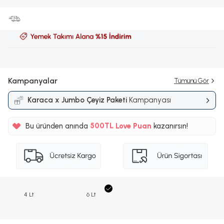
Kampanyalar
Tümünü Gör
Karaca x Jumbo Çeyiz Paketi
Kampanyası
%5
Bu üründen anında
500TL
Love Puan
kazanırsın!
%5
4 Lt
6 Lt