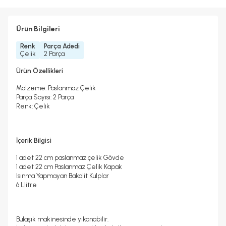
Ürün Bilgileri
Renk
Parça Adedi
Çelik
2 Parça
Ürün Özellikleri
Malzeme: Paslanmaz Çelik
Parça Sayısı: 2 Parça
Renk: Çelik
İçerik Bilgisi
1 adet 22 cm paslanmaz çelik Gövde
1 adet 22 cm Paslanmaz Çelik Kapak
Isınma Yapmayan Bakalit Kulplar
6 Llitre
Bulaşık makinesinde yıkanabilir.