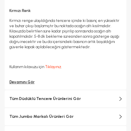
Kırmızı Renk
Kırmızı renge ulaşıldığında tencere içinde ki basınç en yüksektir
ve buhar çıkışı başlamıştır bu noktada ocağın altı kısılmalıdır.
Kılavuzda belirtilen süre kadar pişirilip sonrasında ocağın altı
kapatılmalıdır. 5-8 dk bekleme süresinden sonra gösterge aşağı
doğru inecektir ve bu da içerisindeki basıncın artık boşaldığını
güvenle kapak açılabileceğini göstermektedir.
Kullanım kılavuzu için
Tıklayınız
.
Devamını Gör
Tüm Düdüklü Tencere Ürünlerini Gör
Tüm Jumbo Markalı Ürünleri Gör