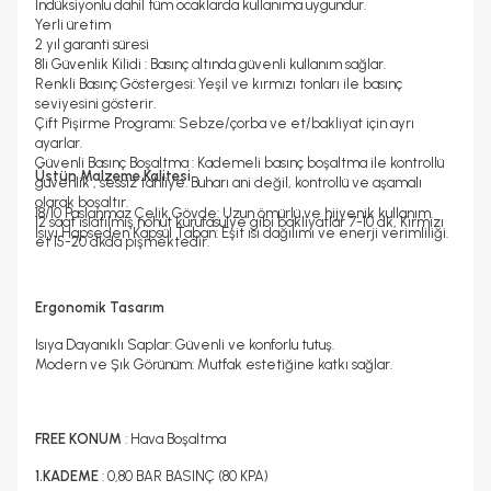
İndüksiyonlu dahil tüm ocaklarda kullanıma uygundur.
Yerli üretim
2 yıl garanti süresi
8li Güvenlik Kilidi : Basınç altında güvenli kullanım sağlar.
Renkli Basınç Göstergesi: Yeşil ve kırmızı tonları ile basınç
seviyesini gösterir.
Çift Pişirme Programı: Sebze/çorba ve et/bakliyat için ayrı
ayarlar.
Güvenli Basınç Boşaltma : Kademeli basınç boşaltma ile kontrollü
Üstün Malzeme Kalitesi
güvenlik , sessiz tahliye. Buharı ani değil, kontrollü ve aşamalı
olarak boşaltır.
18/10 Paslanmaz Çelik Gövde: Uzun ömürlü ve hijyenik kullanım.
12 saat ıslatılmış nohut kurufasulye gibi bakliyatlar 7-10 dk, Kırmızı
Isıyı Hapseden Kapsül Taban: Eşit ısı dağılımı ve enerji verimliliği.
et 15-20 dkda pişmektedir.
Ergonomik Tasarım
Isıya Dayanıklı Saplar: Güvenli ve konforlu tutuş.
Modern ve Şık Görünüm: Mutfak estetiğine katkı sağlar.
FREE KONUM
: Hava Boşaltma
1.KADEME
: 0,80 BAR BASINÇ (80 KPA)