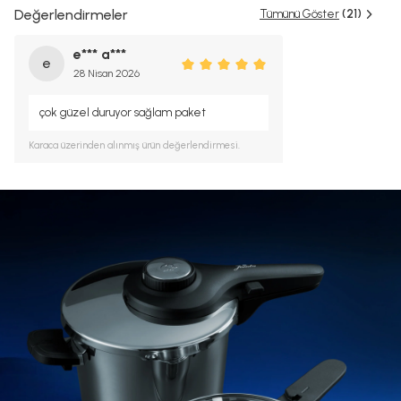
Değerlendirmeler
Tümünü Göster
(21)
e*** a***
e
28 Nisan 2026
çok güzel duruyor sağlam paket
Karaca
üzerinden alınmış ürün değerlendirmesi.