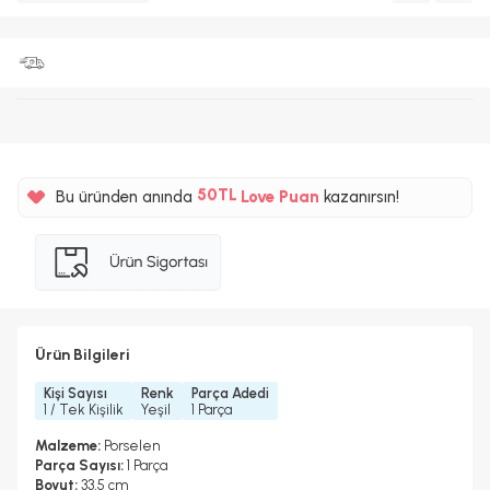
%5
50TL
Bu üründen anında
Love Puan
kazanırsın!
%5
Ürün Bilgileri
Kişi Sayısı
Renk
Parça Adedi
1 / Tek Kişilik
Yeşil
1 Parça
Malzeme:
Porselen
Parça Sayısı:
1 Parça
Boyut:
33,5 cm