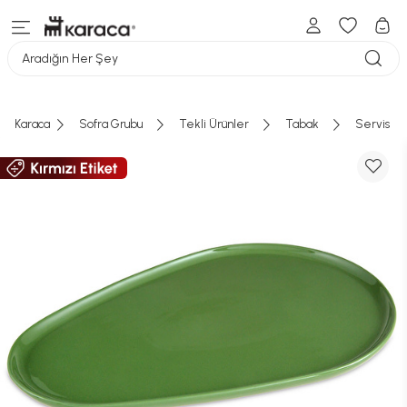
Aradığın Her Şey
Karaca
Sofra Grubu
Tekli Ürünler
Tabak
Servis Ta