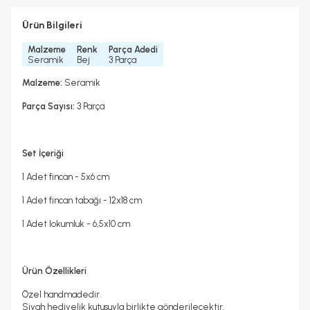
Ürün Bilgileri
Malzeme
Renk
Parça Adedi
Seramik
Bej
3 Parça
Malzeme:
Seramik
Parça Sayısı:
3 Parça
Set İçeriği
1 Adet fincan - 5x6 cm
1 Adet fincan tabağı - 12x18 cm
1 Adet lokumluk - 6,5x10 cm
Ürün Özellikleri
Özel handmadedir.
Siyah hediyelik kutusuyla birlikte gönderilecektir.