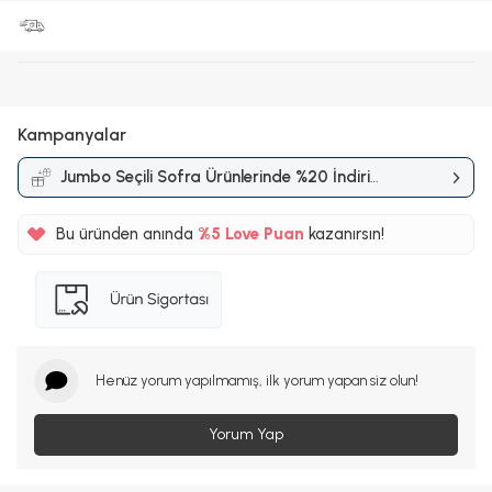
Kampanyalar
Jumbo Seçili Sofra Ürünlerinde %20 İndirim
Kampanyası
Bu üründen anında
%5
Love Puan
kazanırsın!
40TL
%5
Henüz yorum yapılmamış, ilk yorum yapan siz olun!
Yorum Yap