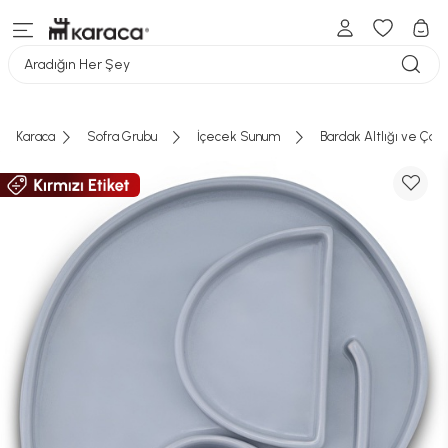
Aradığın Her Şey
Karaca
Sofra Grubu
İçecek Sunum
Bardak Altlığı ve Çay