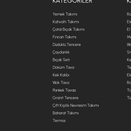
KATEGORILER
K
Yemek Takımı
Ro
Kahvaltı Takımı
El
Çatal Bıçak Takımı
El
Fincan Takımı
Mu
Düdüklü Tencere
Wa
Çaydanlık
Sm
Bıçak Seti
Ke
Döküm Tava
Te
Kek Kalıbı
Ek
Wok Tava
R
Pankek Tavası
Ta
Granit Tencere
Tü
Çift Kişilik Nevresim Takımı
Baharat Takımı
Termos