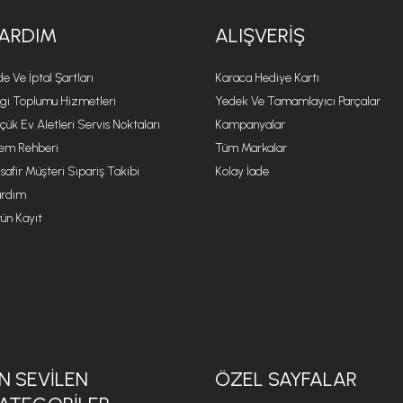
kolayca temizleyebilirsiniz. Swiss Crystal'in yapışmazlık özelli
pürüzsüz ve yumuşak tarafını kullanın.
ARDIM
ALIŞVERIŞ
Swiss Crystal malzemesi Crystal tencerelerinin kaplamasında
laboratuvarında gerçekleştirilen 23-024/23-062 numaralı test 
de Ve İptal Şartları
Karaca Hediye Kartı
ayrı olarak gerçekleştirilen yumurta, sebze ve kırmızı et yap
lgi Toplumu Hizmetleri
Yedek Ve Tamamlayıcı Parçalar
gösteren ısıda yağ eklenmeden ;yumurta (300 kez) kırmızı et
çük Ev Aletleri Servis Noktaları
Kampanyalar
yapışma gözlenmemiştir. Her döngü sonrası tava yüzeyi nemli p
lem Rehberi
Tüm Markalar
safir Müşteri Sipariş Takibi
Kolay İade
rdım
ün Kayıt
N SEVILEN
ÖZEL SAYFALAR