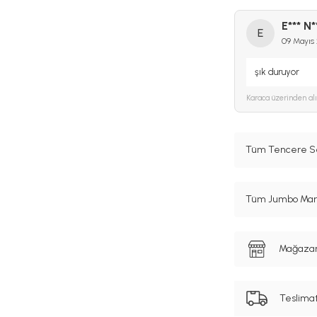
E*** N*
E
09 Mayıs
şık duruyor
Karaca
üzerinden al
Tüm Tencere Set
Tüm Jumbo Marka
Mağazanı
Teslima