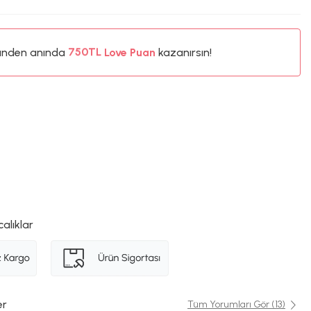
%5
ünden anında
750TL
Love Puan
kazanırsın!
%5
calıklar
er
Tüm Yorumları Gör (13)