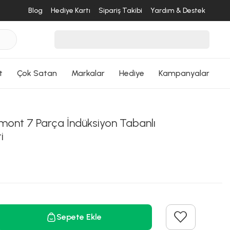
Blog
Hediye Kartı
Sipariş Takibi
Yardım & Destek
desende
ri Dön
t
Çok Satan
Markalar
Hediye
Kampanyalar
mont 7 Parça İndüksiyon Tabanlı
i
Sepete Ekle