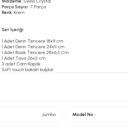
Malzeme
: Swiss Crystal
Parça Sayısı:
7 Parça
Renk
: Krem
Set İçeriği
1 Adet Derin Tencere 18x9 cm
1 Adet Derin Tencere 24x11 cm
1 Adet Basık Tencere 28x6,5 Cm
1 Adet Tava 26x5 cm
3 adet Cam Kapak
S
oft touch bakalit kulplar
Swiss Crystal yüzey
Toksik madde içermez.
Uzun ömürlü kullanım için elde yıkanması önerilmektedir.
İndüksiyonlu dahil tüm ocaklarda kullanıma uygundur.
İthal üretim
2 yıl garanti süresi
Jumbo
Model No :