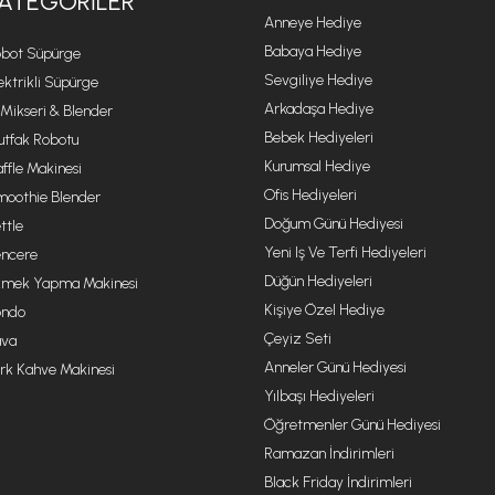
ATEGORILER
Anneye Hediye
Babaya Hediye
bot Süpürge
Sevgiliye Hediye
ektrikli Süpürge
Arkadaşa Hediye
 Mikseri & Blender
Bebek Hediyeleri
tfak Robotu
Kurumsal Hediye
ffle Makinesi
Ofis Hediyeleri
oothie Blender
Doğum Günü Hediyesi
ttle
Yeni Iş Ve Terfi Hediyeleri
ncere
Düğün Hediyeleri
mek Yapma Makinesi
Kişiye Özel Hediye
ondo
Çeyiz Seti
va
Anneler Günü Hediyesi
rk Kahve Makinesi
Yılbaşı Hediyeleri
Öğretmenler Günü Hediyesi
Ramazan İndirimleri
Black Friday İndirimleri