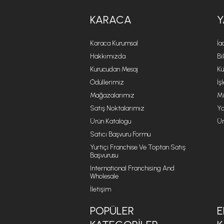
KARACA
Y
Karaca Kurumsal
İa
Hakkımızda
Bi
Kurucudan Mesaj
Kü
Ödüllerimiz
İş
Mağazalarımız
Mi
Satış Noktalarımız
Ya
Ürün Katalogu
Ür
Satıcı Başvuru Formu
Yurtiçi Franchise Ve Toptan Satış
Başvurusu
International Franchising And
Wholesale
İletişim
POPÜLER
E