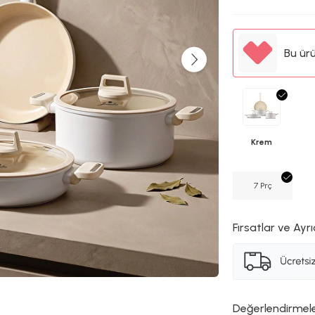
Bu ür
Krem
7 Prç
Fırsatlar ve Ayrı
Değerlendirmel