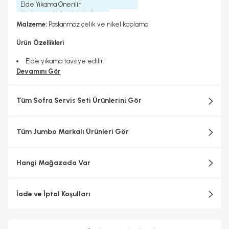
Elde Yıkama Önerilir
Ek Garantili Satılabilir Ürün
Hiçbiri
Malzeme:
Paslanmaz çelik ve nikel kaplama
Ürün Özellikleri
Elde yıkama tavsiye edilir.
Devamını Gör
Tüm Sofra Servis Seti Ürünlerini Gör
Tüm Jumbo Markalı Ürünleri Gör
Hangi Mağazada Var
İade ve İptal Koşulları