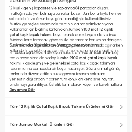
Zarafetin ve Sadeliğin Simgesi
12 kişilik geniş kapasitesiyle toplamda 84 parçadan oluşan,
mutfağınızda yer bulmaya can atan bu seti Jumbo farkıyla hemen
satın alabilir ve ömür boyu gönül rahatlığıyla kullanabilirsiniz.
Mutfak gereçleri seçiminde tercihini daima yalınlıktan yana
kullananlar için biçilmiş kaftan olan
Jumbo 9100 mat 12 kişilik
çatal kaşık bıçak takımı
, boyut olarak da oldukça sade ve ince.
Minimal kare formdaki gövdesi ile bir tasarım harikasına dönüşen
Sofralarda Yalınlıktan Vazgeçemeyenlere
bu seti en sevdiğiniz konuklarınızı ziyafet sofralarınızda ağırlarken
kullanabilir ve şıklıkla bezenmiş bir sofra sunumu yaratabilirsiniz.
Bir başka eşi benzeri olmayan bu set, en modern sofraların baş
tacı olmaya şimdiden aday.
Jumbo 9100 mat çatal kaşık bıçak
takımı
, klasikleşmiş ve geleneksel çatal kaşık bıçak takımları
tasarımlarına bambaşka bir boyut kazanıyor. Göz alıcı mat gümüş
tonlarında dizayn edilen bu olağandışı tasarım, sofralara
yerleştirildiği andan itibaren tüm konukları kendisine hayran
bırakmayı garantiliyor. Üstelik form olarak köşeli ve kareli hatlara
sahip olduğu için şekil itibariyle de klasik çatal kaşık bıçak
Devamını Gör
takımlarına meydan okumayı başarıyor. Daha fazla çatal kaşık
bıçak takımı modelimizi yakından incelemek için Çatal Kaşık
Bıçak kategorimizi ziyaret edebilirsiniz.
Tüm 12 Kişilik Çatal Kaşık Bıçak Takımı Ürünlerini Gör
Tüm Jumbo Markalı Ürünleri Gör