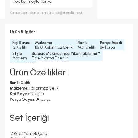
tek kelimeyle harika
Karaca
üzerinden alınmış ürün değerlendirmesi.
Ürün Bilgileri
Kişi Sayısı
Malzeme
Renk
Parça Adedi
12 Kişilik
18/10 Paslanmaz Çelik
Mat Çelik
84 Parça
Style
Bulaşık Makinesinde Yıkanılabilir mi ?
Modern
Elde Yıkama Önerilir
Garanti Yılı
2 Yıl
Ürün Özellikleri
Renk:
Çelik
Malzeme:
Paslanmaz Çelik
Kişi Sayısı:
12 kişilik
Parça Sayısı:
84 parça
Set İçeriği
12 Adet Yemek Çatal