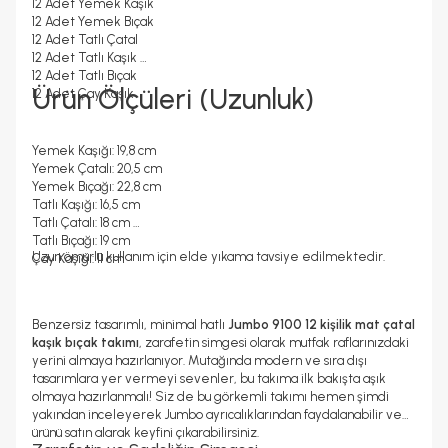
12 Adet Yemek Kaşık
12 Adet Yemek Bıçak
12 Adet Tatlı Çatal
12 Adet Tatlı Kaşık
12 Adet Tatlı Bıçak
Ürün Ölçüleri (Uzunluk)
12 Adet Çay Kaşık
Yemek Kaşığı: 19,8 cm
Yemek Çatalı: 20,5 cm
Yemek Bıçağı: 22,8 cm
Tatlı Kaşığı: 16,5 cm
Tatlı Çatalı: 18 cm
Tatlı Bıçağı: 19 cm
Uzun ömürlü kullanım için elde yıkama tavsiye edilmektedir.
Çay Kaşığı: 11 cm
Benzersiz tasarımlı, minimal hatlı
Jumbo 9100 12 kişilik mat çatal
kaşık bıçak takımı
, zarafetin simgesi olarak mutfak raflarınızdaki
yerini almaya hazırlanıyor. Mutağında modern ve sıra dışı
tasarımlara yer vermeyi sevenler, bu takıma ilk bakışta aşık
olmaya hazırlanmalı! Siz de bu görkemli takımı hemen şimdi
yakından inceleyerek Jumbo ayrıcalıklarından faydalanabilir ve
ürünü satın alarak keyfini çıkarabilirsiniz.