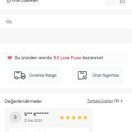
Ürün Özellikleri
Bu üründen anında
%5
Love Puan
kazanırsın!
1300TL
%5
Değerlendirmeler
Tümünü Göster
(3)
S*** K*******
S
21 Kas 2023