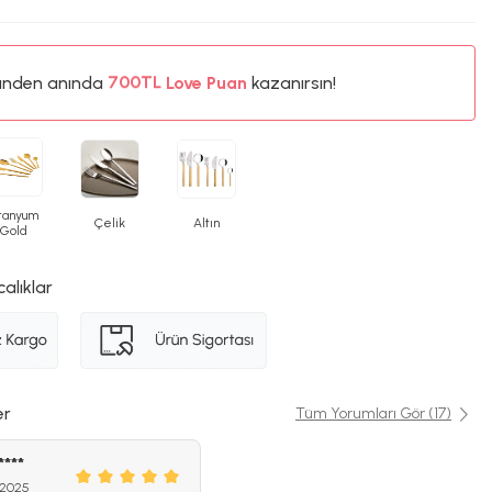
ünden anında
%5
Love Puan
kazanırsın!
700TL
%5
itanyum
Çelik
Altın
Gold
calıklar
er
Tüm Yorumları Gör (17)
****
 2025