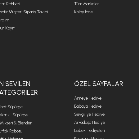
lem Rehberi
Tüm Markalar
safir Müşteri Sipariş Takibi
Kolay İade
rdım
ün Kayıt
N SEVILEN
ÖZEL SAYFALAR
ATEGORILER
Anneye Hediye
Babaya Hediye
bot Süpürge
Sevgiliye Hediye
ektrikli Süpürge
Arkadaşa Hediye
 Mikseri & Blender
Bebek Hediyeleri
tfak Robotu
Kurumsal Hediye