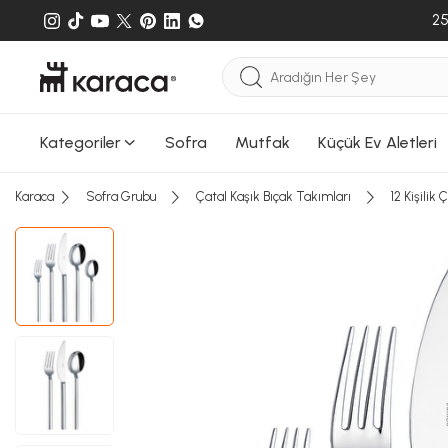
25
Kategoriler
Sofra
Mutfak
Küçük Ev Aletleri
Karaca
Sofra Grubu
Çatal Kaşık Bıçak Takımları
12 Kişilik