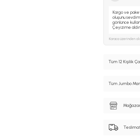
Kargo ve pake
oluşunu sevdim
gönlünce kullan
Çeyizime aldı
Karaca
üzerinden al
Tüm 12 Kişilik Ç
Tüm Jumbo Marka
Mağazanı
Teslima