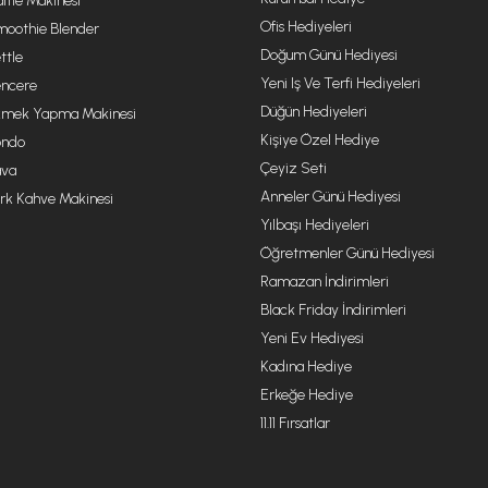
ffle Makinesi
Ofis Hediyeleri
oothie Blender
Doğum Günü Hediyesi
ttle
Yeni Iş Ve Terfi Hediyeleri
ncere
Düğün Hediyeleri
mek Yapma Makinesi
Kişiye Özel Hediye
ondo
Çeyiz Seti
va
Anneler Günü Hediyesi
rk Kahve Makinesi
Yılbaşı Hediyeleri
Öğretmenler Günü Hediyesi
Ramazan İndirimleri
Black Friday İndirimleri
Yeni Ev Hediyesi
Kadına Hediye
Erkeğe Hediye
11.11 Fırsatlar