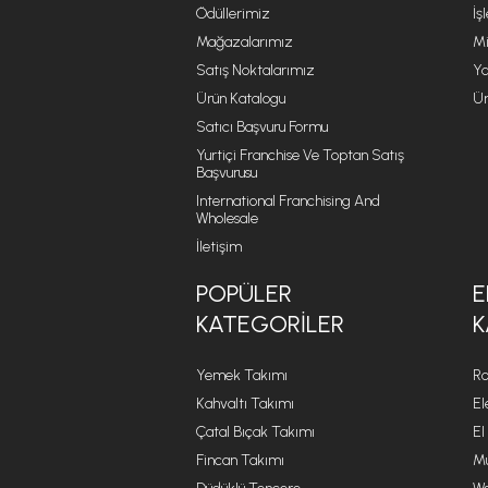
Ödüllerimiz
İş
Mağazalarımız
Mi
Satış Noktalarımız
Ya
Ürün Katalogu
Ür
Satıcı Başvuru Formu
Yurtiçi Franchise Ve Toptan Satış
Başvurusu
International Franchising And
Wholesale
İletişim
POPÜLER
E
KATEGORILER
K
Yemek Takımı
Ro
Kahvaltı Takımı
El
Çatal Bıçak Takımı
El
Fincan Takımı
Mu