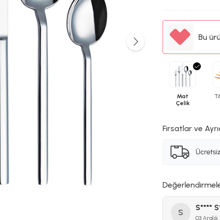
Bu ür
Mat
T
Çelik
Fırsatlar ve Ayrı
Değerlendirmel
S**** S
S
03 Aralık