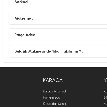
Barkod :
Malzeme :
Parça Adedi :
Bulaşık Makinesinde Yıkanılabilir mi ? :
KARACA
Y
Karaca Kurumsal
İa
Hakkımızda
Bi
Kurucudan Mesaj
Kü