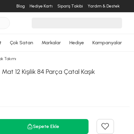
Blog
Hediye Kartı
Sipariş Takibi
Yardım & Destek
ri Dön
t
Çok Satan
Markalar
Hediye
Kampanyalar
çak Takımı
Mat 12 Kişilik 84 Parça Çatal Kaşık
ı
Sepete Ekle