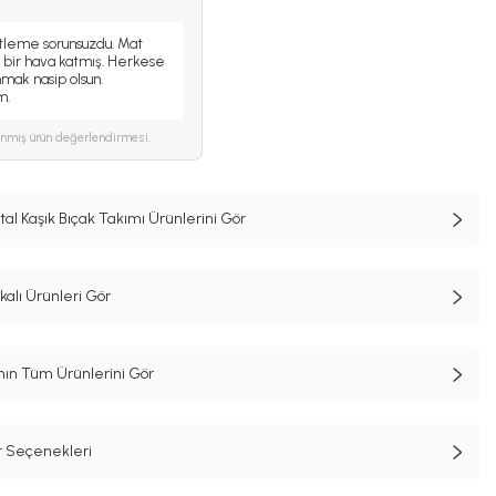
tleme sorunsuzdu. Mat
 bir hava katmış. Herkese
mak nasip olsun.
m.
ınmış ürün değerlendirmesi.
atal Kaşık Bıçak Takımı Ürünlerini Gör
lı Ürünleri Gör
n Tüm Ürünlerini Gör
t Seçenekleri