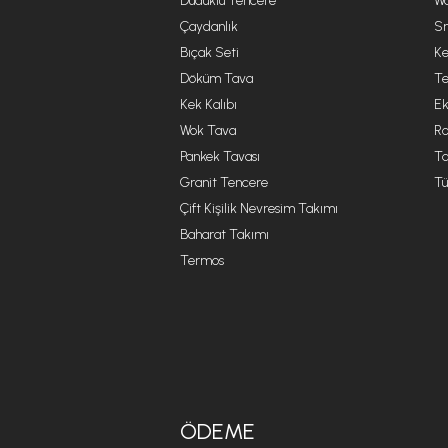
Düdüklü Tencere
Wa
Çaydanlık
Sm
Bıçak Seti
Ke
Döküm Tava
Te
Kek Kalıbı
Ek
Wok Tava
R
Pankek Tavası
Ta
Granit Tencere
Tü
Çift Kişilik Nevresim Takımı
Baharat Takımı
Termos
ÖDEME