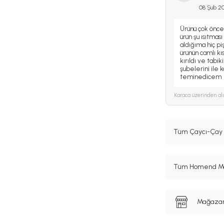
08 Şub 2
Ürünü çok önced
ürün şu ısıtması
aldığıma hiç p
ürünün camlı kı
kırıldı ve tabi
şubelerini ile 
teminedicem
Karaca
üzerinden al
Tüm Çaycı-Çay M
Tüm Homend Mar
Mağazanı