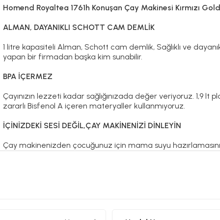
Homend Royaltea 1761h Konuşan Çay Makinesi Kırmızı Gol
ALMAN, DAYANIKLI SCHOTT CAM DEMLİK
1 litre kapasiteli Alman, Schott cam demlik, Sağlıklı ve dayanıkl
yapan bir firmadan başka kim sunabilir.
BPA İÇERMEZ
Çayınızın lezzeti kadar sağlığınızada değer veriyoruz. 1,9 lt 
zararlı Bisfenol A içeren materyaller kullanmıyoruz.
İÇİNİZDEKİ SESİ DEĞİL,ÇAY MAKİNENİZİ DİNLEYİN
Çay makinenizden çocuğunuz için mama suyu hazırlamasını is
makineniz, işini bitirdiği zaman size haber verir.Hem de tık sesi
konuşarak.
ÇELİK ÇAY FİLTRESİ
Bugün pek çok çay makinesinde kullanılan plastik filtre,önce ça
çay makinenizde, yüzde yüz çelikten üretilen, özel bir çay filt