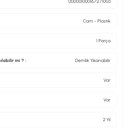
000001000167271003
Cam - Plastik
in bu sıcaklığı ayarlama sıkıntınız yok.Çay makineniz tek
1 Parça
inde bir damla bile ziyan olmaz.
abilir mi ? :
Demlik Yıkanabilir
ayı demledikten sonra,su sıcaklığını iki saat boyunca
Var
Var
arsınız.Çay makineniz önce suyu 100 °C'de kaynatır,
klığı sabit tutar.Suyu mikrop ve bakterilerden
2 Yıl