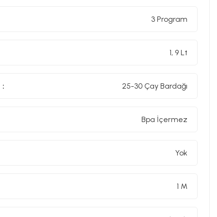
3 Program
1, 9 Lt
 :
25-30 Çay Bardağı
Bpa İçermez
Yok
1 M