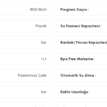
Çay Filtresi:
Paslanmaz Çelik
1800 Watt
Program Sayısı :
Demlik Kapasitesi (L):
1 Litre
Su Isıtıcı Kapasitesi (L):
1,9 Litre
Demlik Malzemesi:
Cam
Plastik
Su Haznesi Kapasitesi :
Gövde Malzemesi:
BPA İçermeyen Plastik
Güç (W):
1800
Kaynama Göstergesi:
Yok
Otomatik Kapanma:
Var
Var
Bardak/ Fincan Kapasitesi
Renk:
Kırmızı Gold
Su/Kireç Filtresi:
Var
Susuz Çalışma Emniyeti:
Var
1 Lt
Bpa Free Malzeme :
Garanti Süresi (Ay):
24
Kullanım Kılavuzu için
Tıklayınız.
Paslanmaz Çelik
Otomatik Su Alma :
Var
Kablo Uzunluğu :