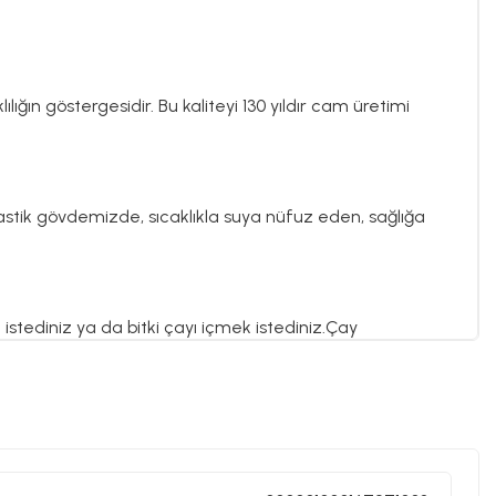
d
ılığın göstergesidir. Bu kaliteyi 130 yıldır cam üretimi
plastik gövdemizde, sıcaklıkla suya nüfuz eden, sağlığa
tediniz ya da bitki çayı içmek istediniz.Çay
yle ışığıyla ya da işaretlerle değil, kendi sesiyle,
yın tadını, sonra ağzınızın tadını bozar.Neyse ki sizin
resi var. Ağzınızın tadı ve çayınızın rengi, tam