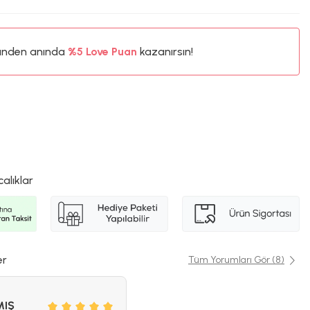
ünden anında
%5
Love Puan
kazanırsın!
50TL
%5
calıklar
er
Tüm Yorumları Gör (8)
MIŞ