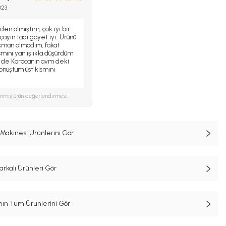
023
en almıştım, çok iyi bir
 çayın tadı gayet iyi.. Ürünü
işman olmadım, fakat
smını yanlışlıkla düşürdüm
ki de Karacanın avm deki
konuştum üst kısmını
ınmış ürün değerlendirmesi.
akinesi Ürünlerini Gör
kalı Ürünleri Gör
n Tüm Ürünlerini Gör