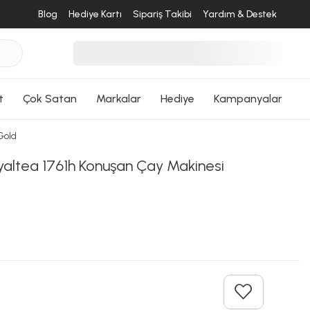
Blog
Hediye Kartı
Sipariş Takibi
Yardım & Destek
t
Çok Satan
Markalar
Hediye
Kampanyalar
Gold
desende
altea 1761h Konuşan Çay Makinesi
ri Dön