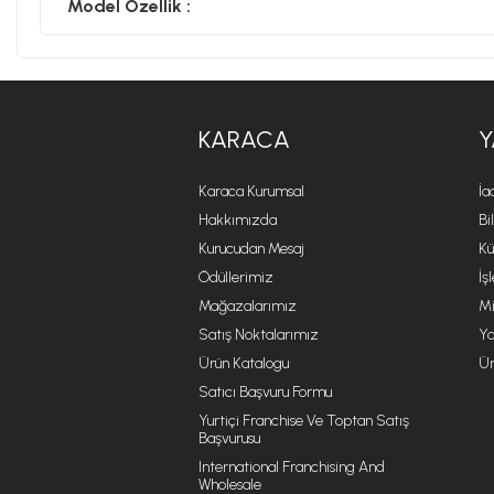
Model Özellik :
KARACA
Y
Karaca Kurumsal
İa
Hakkımızda
Bi
Kurucudan Mesaj
Kü
Ödüllerimiz
İş
Mağazalarımız
Mi
Satış Noktalarımız
Ya
Ürün Katalogu
Ür
Satıcı Başvuru Formu
Yurtiçi Franchise Ve Toptan Satış
Başvurusu
International Franchising And
Wholesale