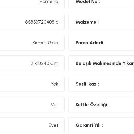
Homend
Model No :
istediğiniz gibi.
BİTKİ ÇAYINIZ HAZIR
8683372040816
Malzeme :
Bitki çayı hazırlamak için en ideal sıcaklık 80 °C.Neyse ki, siz
tuşla su sıkcalığını 80 °C'de sabitleyebiliyor
Kırmızı Gold
Parça Adedi :
ÖZEL GAGA
Su sızdırmayan özel gaga yapısı ve ergonomik tasarımı sayes
21x18x40 Cm
Bulaşık Makinesinde Yıkanıl
BİTMEYEN ÇAY KEYFİ
Çay makineniz, çay keyfinizin yarıda kalmasına izin vermez.Ç
Yok
Sesli İkaz :
95 °C'de tutar.
MAMA SUYUNUZ HAZIR
Var
Kettle Özelliği :
Çay makinenizde mama suyu hazırlamak için bir düğmeye bas
ardından bu sıcaklığı 40°C'ye indirir ve beş saat boyunca sıca
arındırır,içinizi rahat ettirir.
Evet
Garanti Yılı :
Özellikler