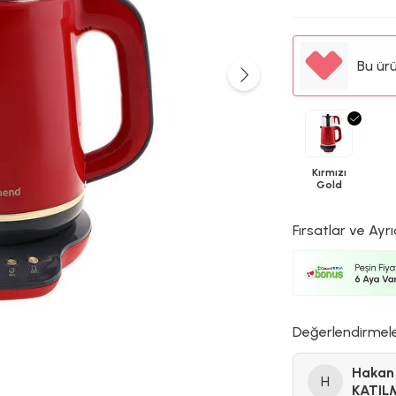
Bu ür
Kırmızı
Gold
Fırsatlar ve Ayrı
Değerlendirmel
Hakan
H
KATIL