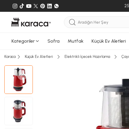
25
Kategoriler
Sofra
Mutfak
Küçük Ev Aletleri
Sepete
Karaca
Küçük Ev Aletleri
Elektrikli İçecek Hazırlama
Çayc
Sepete e
gönderileb