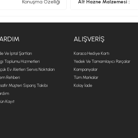
Konuşma Özelliği
Alt Hazne Malzemesi :
ARDIM
ALIŞVERIŞ
de Ve İptal Şartları
Karaca Hediye Kartı
lgi Toplumu Hizmetleri
Yedek Ve Tamamlayıcı Parçalar
çük Ev Aletleri Servis Noktaları
Kampanyalar
lem Rehberi
Tüm Markalar
safir Müşteri Sipariş Takibi
Kolay İade
rdım
ün Kayıt