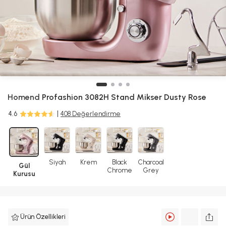
Homend
Profashion 3082H Stand Mikser Dusty Rose
4.6
408 Değerlendirme
Siyah
Krem
Black
Charcoal
Gül
Chrome
Grey
Kurusu
Ürün Özellikleri