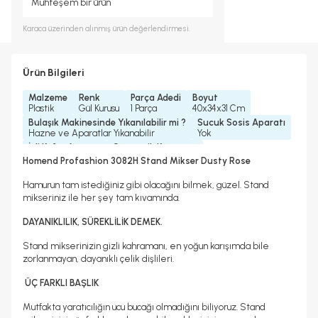
Muhteşem bir ürün
Karaca
üzerinden alınmış ürün değerlendirmesi.
Ürün Bilgileri
Malzeme
Renk
Parça Adedi
Boyut
Plastik
Gül Kurusu
1 Parça
40x34x31 Cm
Bulaşık Makinesinde Yıkanılabilir mi ?
Sucuk Sosis Aparatı
Hazne ve Aparatlar Yıkanabilir
Yok
İçli Köfte Aparatı
Otomatik Kapanma
Yok
Var
Homend Profashion 3082H Stand Mikser Dusty Rose
Ek Garantili Satılabilir Ürün
Yedek Parça Temini Yapılır
Hiçbiri
Evet
Hamurun tam istediğiniz gibi olacağını bilmek, güzel. Stand
Garanti Yılı
Güç
Dişli Malzemesi
mikseriniz ile her şey tam kıvamında.
2 Yıl
1200 Watt
Metal
Hazne Malzemesi
Karıştırıcı Malzemesi
DAYANIKLILIK, SÜR
EKLİLİK DEMEK.
Paslanmaz Çelik
Alüminyum
Stand mikserinizin gizli kahramanı, en yoğun karışımda bile
Gövde Malzemesi
Hazne Kapasitesi
Turbo Fonksiyonu
Plastik
5, 2 Lt
Var
zorlanmayan, dayanıklı çelik dişlileri.
Hız Ayarı
Kablo Uzunluğu
Tartı Özelliği
6 Kademeli
1, 1 M
Yok
ÜÇ FARKLI BAŞLIK
Mutfakta yaratıcılığın ucu bucağı olmadığını biliyoruz. Stand