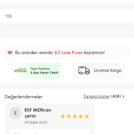
Bu üründen anında
%5
Love Puan
kazanırsın!
250TL
%5
Değerlendirmeler
Tümünü Göster
(408)
Elif MERcan
E
çetin
29 Şubat 2024