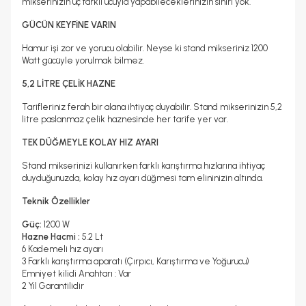
mikserinizin üç farklı ucuyla yapabileceklerinizin sınırı yok.
GÜCÜN KEYFİNE VARIN
Hamur işi zor ve yorucu olabilir. Neyse ki stand mikseriniz 1200
Watt gücüyle yorulmak bilmez.
5,2 LİTRE ÇELİK HAZNE
Tarifleriniz ferah bir alana ihtiyaç duyabilir. Stand mikserinizin 5,2
litre paslanmaz çelik haznesinde her tarife yer var.
TEK DÜĞMEYLE KOLAY HIZ AYARI
Stand mikserinizi kullanırken farklı karıştırma hızlarına ihtiyaç
duyduğunuzda, kolay hız ayarı düğmesi tam elininizin altında.
Teknik Özellikler
Güç:
1200 W
Hazne Hacmi :
5.2 Lt
6 Kademeli hız ayarı
3 Farklı karıştırma aparatı (Çırpıcı, Karıştırma ve Yoğurucu)
Emniyet kilidi Anahtarı : Var
2 Yıl Garantilidir