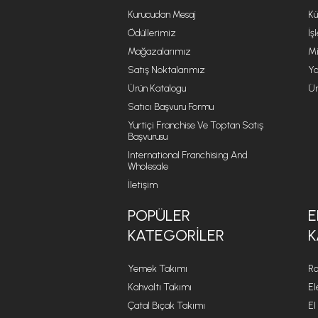
Kurucudan Mesaj
Kü
Ödüllerimiz
İş
Mağazalarımız
Mi
Satış Noktalarımız
Ya
Ürün Katalogu
Ür
Satıcı Başvuru Formu
Yurtiçi Franchise Ve Toptan Satış
Başvurusu
International Franchising And
Wholesale
İletişim
POPÜLER
E
KATEGORILER
K
Yemek Takımı
Ro
Kahvaltı Takımı
El
Çatal Bıçak Takımı
El