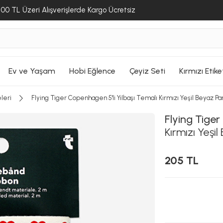
00 TL Üzeri Alışverişlerde Kargo Ücretsiz
Ev ve Yaşam
Hobi Eğlence
Çeyiz Seti
Kırmızı Etike
leri
Flying Tiger Copenhagen 5'li Yılbaşı Temalı Kırmızı Yeşil Beyaz P
Flying Tige
Kırmızı Yeşi
205 TL