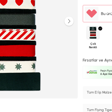
Bu ür
Çok
Renkli
Fırsatlar ve Ayrı
Tüm El İşi Malze
Tüm Flying Tige