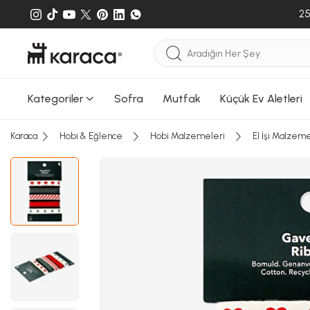
25
Kategoriler
Sofra
Mutfak
Küçük Ev Aletleri
Karaca
Hobi & Eğlence
Hobi Malzemeleri
El İşi Malzeme