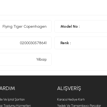
Flying Tiger Copenhagen
Model No :
0200030578641
Renk :
Yılbaşı
ARDIM
ALIŞVERIŞ
de Ve İptal Şartları
Karaca Hediye Kartı
lgi Toplumu Hizmetleri
Yedek Ve Tamamlayıcı Parçalar