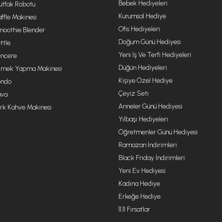
Bebek Hediyeleri
tfak Robotu
Kurumsal Hediye
ffle Makinesi
Ofis Hediyeleri
oothie Blender
Doğum Günü Hediyesi
ttle
Yeni Iş Ve Terfi Hediyeleri
ncere
Düğün Hediyeleri
mek Yapma Makinesi
Kişiye Özel Hediye
ondo
Çeyiz Seti
va
Anneler Günü Hediyesi
rk Kahve Makinesi
Yılbaşı Hediyeleri
Öğretmenler Günü Hediyesi
Ramazan İndirimleri
Black Friday İndirimleri
Yeni Ev Hediyesi
Kadına Hediye
Erkeğe Hediye
11.11 Fırsatlar