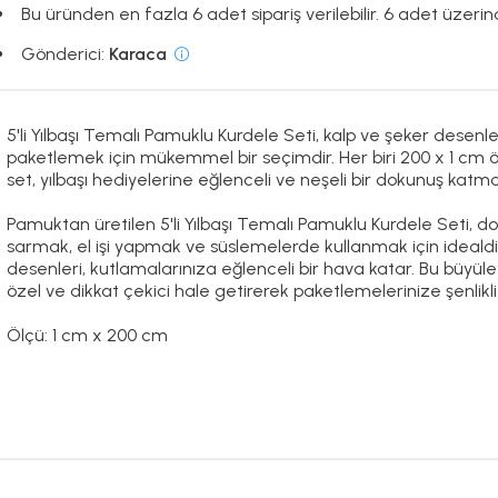
Bu üründen en fazla 6 adet sipariş verilebilir. 6 adet üzerind
Gönderici:
Karaca
5'li Yılbaşı Temalı Pamuklu Kurdele Seti, kalp ve şeker desenleri
paketlemek için mükemmel bir seçimdir. Her biri 200 x 1 cm öl
set, yılbaşı hediyelerine eğlenceli ve neşeli bir dokunuş katma
Pamuktan üretilen 5'li Yılbaşı Temalı Pamuklu Kurdele Seti, d
sarmak, el işi yapmak ve süslemelerde kullanmak için idealdir.
desenleri, kutlamalarınıza eğlenceli bir hava katar. Bu büyüley
özel ve dikkat çekici hale getirerek paketlemelerinize şenlikli
Ölçü: 1 cm x 200 cm