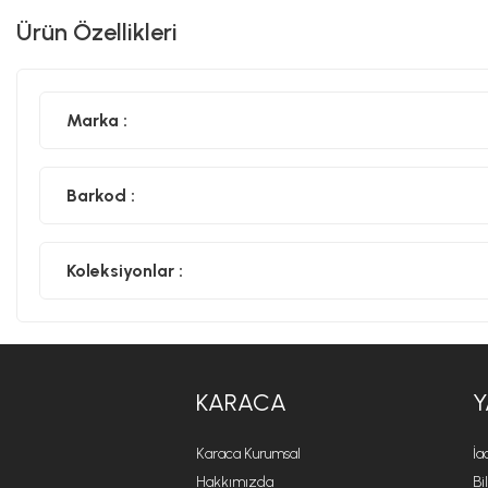
Ürün Özellikleri
Marka :
Barkod :
Koleksiyonlar :
KARACA
Y
Karaca Kurumsal
İa
Hakkımızda
Bi