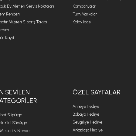
çük Ev Aletleri Servis Noktaları
Kampanyalar
lem Rehberi
Tüm Markalar
safir Müşteri Sipariş Takibi
Kolay İade
rdım
ün Kayıt
N SEVILEN
ÖZEL SAYFALAR
ATEGORILER
Anneye Hediye
Babaya Hediye
bot Süpürge
Sevgiliye Hediye
ektrikli Süpürge
Arkadaşa Hediye
 Mikseri & Blender