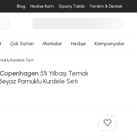
Blog
Hediye Kartı
Sipariş Takibi
Yardım & Destek
t
Çok Satan
Markalar
Hediye
Kampanyalar
amuklu Kurdele Seti
r Copenhagen
5'li Yılbaşı Temalı
l Beyaz Pamuklu Kurdele Seti