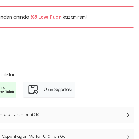
ünden anında
%5
Love Puan
kazanırsın!
10TL
%5
calıklar
meleri Ürünlerini Gör
r Copenhagen Markalı Ürünleri Gör