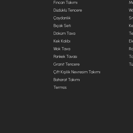
Fincan Takımı
Mu
Düdüklü Tencere
Wa
Çaydanlık
Sm
Bıçak Seti
Ke
Döküm Tava
Te
Kek Kalıbı
Ek
Wok Tava
R
Pankek Tavası
Ta
Granit Tencere
Tü
Çift Kişilik Nevresim Takımı
Baharat Takımı
Termos