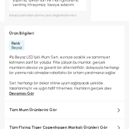
yapılmış, ışıkları sarı ve mum görünümü
verilmiş,titreşimsiz, tavsiye ederim.
Karaca
üzerinden alınmış ürün değerlendirmesi.
Ürün Bilgileri
Renk
Beyaz
4'lü Beyaz LED Işklı Mum Seti, evinize sıcaklık ve samimiyet
katmanın zarif bir yoludur. Pille çalışan bu mumlar, gerçek
mumların alevsiz ve güvenli bir alternatifidir, dolayısıyla herhangi
bir yanma riski olmadan rahatlatıcı bir ortam yaratmanızı sağlar.
Set, herhangi bir dekor stiline uyum sağlayacak şekilde
tasarlanmıştır ve ışığın hafif titremesi, mumların gerçek alev
etkisi yaratmasına yardımcı olur. Oturma odanız, yatak odanız
Devamını Gör
veya yemek masanız için mükemmel olan bu LED mumlar,
özellikle çocuklu evlerde veya açık alev kullanmanın riskli olduğu
ortamlarda harika bir seçimdir.
Tüm Mum Ürünlerini Gör
*4 adet CR2032 piller paket içeriğine dahildir.
Tüm Flying Tiger Copenhagen Markalı Ürünleri Gör