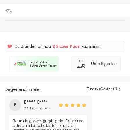
Bu üründen anında
%5
Love Puan
kazanırsın!
17TL
%5
Değerlendirmeler
Tümünü Göster
(1)
B***** Ç****
B
22 Haziran 2026
Resimde göründüğü gibi geldi. Daha önce
aldıklarımdan daha kaliteli plastikten