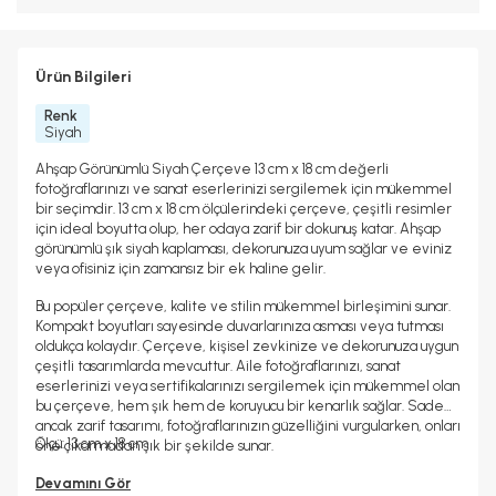
Ürün Bilgileri
Renk
Siyah
Ahşap Görünümlü Siyah Çerçeve 13 cm x 18 cm değerli
fotoğraflarınızı ve sanat eserlerinizi sergilemek için mükemmel
bir seçimdir. 13 cm x 18 cm ölçülerindeki çerçeve, çeşitli resimler
için ideal boyutta olup, her odaya zarif bir dokunuş katar. Ahşap
görünümlü şık siyah kaplaması, dekorunuza uyum sağlar ve eviniz
veya ofisiniz için zamansız bir ek haline gelir.
Bu popüler çerçeve, kalite ve stilin mükemmel birleşimini sunar.
Kompakt boyutları sayesinde duvarlarınıza asması veya tutması
oldukça kolaydır. Çerçeve, kişisel zevkinize ve dekorunuza uygun
çeşitli tasarımlarda mevcuttur. Aile fotoğraflarınızı, sanat
eserlerinizi veya sertifikalarınızı sergilemek için mükemmel olan
bu çerçeve, hem şık hem de koruyucu bir kenarlık sağlar. Sade
ancak zarif tasarımı, fotoğraflarınızın güzelliğini vurgularken, onları
Ölçü: 13 cm x 18 cm
öne çıkarmadan şık bir şekilde sunar.
Devamını Gör