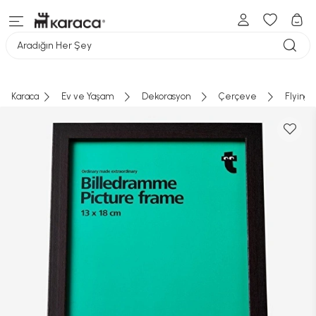
Aradığın Her Şey
Karaca
Ev ve Yaşam
Dekorasyon
Çerçeve
Flying