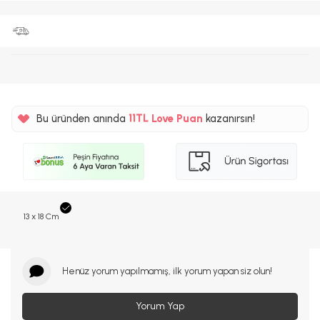
%5
Bu üründen anında
11TL
Love Puan
kazanırsın!
%5
13 x 18 Cm
Henüz yorum yapılmamış, ilk yorum yapan siz olun!
Yorum Yap