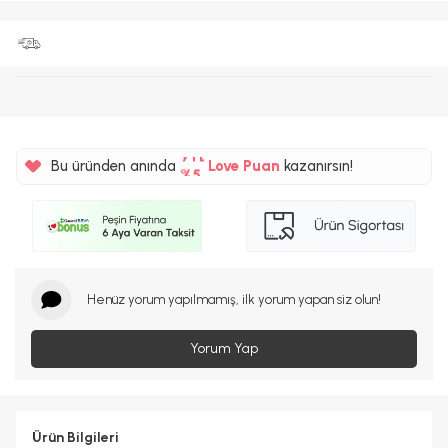
%5
9TL
Bu üründen anında
Love Puan
kazanırsın!
%5
Henüz yorum yapılmamış, ilk yorum yapan siz olun!
Yorum Yap
Ürün Bilgileri