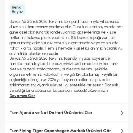
Renk
Beyaz
Beyaz A6 Günlük 2026 Takvimi, kompakt tasarımıyla yıl boyunca
düzeninizi korumanıza yardımcı olur. Günlük düzeni sayesinde her
güne özel alan sunarak randevularınızı, görevlerinizi ve kişisel
notlarınızı kolayca planlayabilirsiniz. Şık beyaz kapağı zarif bir
görünüm sağlarken küçük boyutuyla çantanızda veya cebinizde
rahatlıkla taşınabilir. Hem iş hem de kişisel kullanım için pratik ve
sevimli bir planlama aracıdır.
Beyaz A6 Günlük 2026 Takvimi, taşınabilir yapısı sayesinde
hareket halindeyken bile düzeninizi sürdürmenize imkan tanır.
Net ve düzenli sayfa tasarımı, günlerinizi verimli şekilde
organize etmenizi kolaylaştırır ve günlük planlamayı keyifli bir
alışkanlığa dönüştürür. 2026 yılı boyunca notlarınızı güvenle
saklamanızı sağlayarak işlevselliği estetikle birleştirir. Sadelik
ve şıklığı bir arada sunan bu ajanda, masaüstü düzeninizin
vazgeçilmez parçalarından biri olacaktır.
Devamını Gör
Tüm Ajanda ve Not Defteri Ürünlerini Gör
Tüm Flying Tiger Copenhagen Markalı Ürünleri Gör