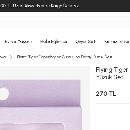
00 TL Üzeri Alışverişlerde Kargo Ücretsiz
Ev ve Yaşam
Hobi Eğlence
Çeyiz Seti
Kırmızı Etike
Toka
Flying Tiger Copenhagen Gümüş İnci Detaylı Yüzük Seti
Flying Tige
Yüzük Seti
270 TL