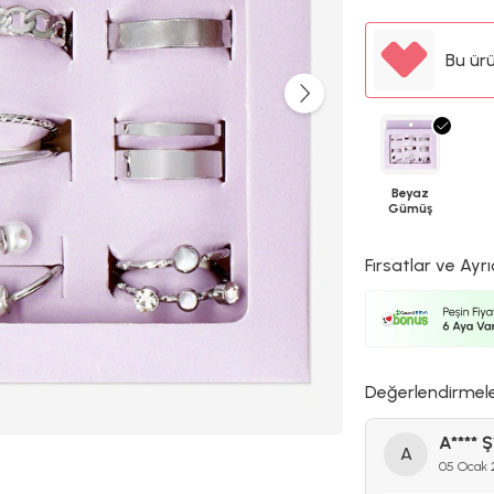
Bu ür
Beyaz
Gümüş
Fırsatlar ve Ayrı
Değerlendirmel
A**** Ş
A
05 Ocak 