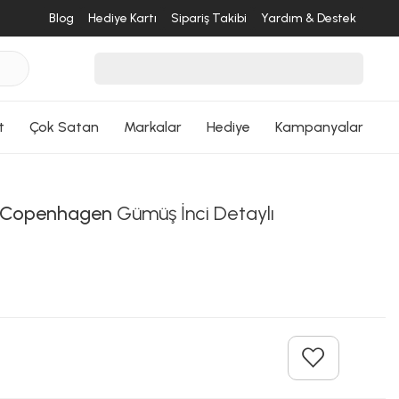
Blog
Hediye Kartı
Sipariş Takibi
Yardım & Destek
t
Çok Satan
Markalar
Hediye
Kampanyalar
r Copenhagen
Gümüş İnci Detaylı