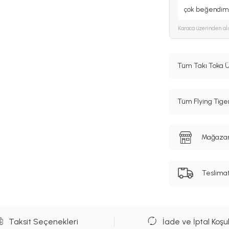
çok beğendim
Karaca
üzerinden al
Tüm Takı Toka Ü
Tüm Flying Tige
Mağazanı
Teslima
Taksit Seçenekleri
İade ve İptal Koşul