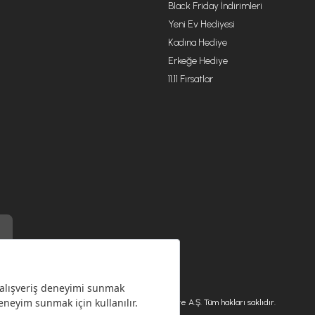
Black Friday İndirimleri
Yeni Ev Hediyesi
Kadına Hediye
Erkeğe Hediye
11.11 Fırsatlar
) ile üretilmiştir.
Karaca.com © 2026 - Karaca Züccaciye A.Ş. Tüm hakları saklıdır.