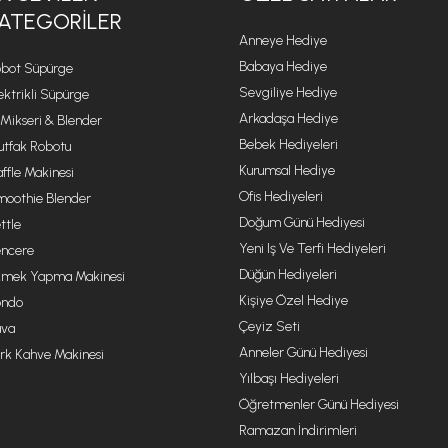
ATEGORILER
Anneye Hediye
Babaya Hediye
bot Süpürge
Sevgiliye Hediye
ektrikli Süpürge
Arkadaşa Hediye
 Mikseri & Blender
Bebek Hediyeleri
tfak Robotu
Kurumsal Hediye
ffle Makinesi
Ofis Hediyeleri
oothie Blender
Doğum Günü Hediyesi
ttle
Yeni Iş Ve Terfi Hediyeleri
ncere
Düğün Hediyeleri
mek Yapma Makinesi
Kişiye Özel Hediye
ondo
Çeyiz Seti
va
Anneler Günü Hediyesi
rk Kahve Makinesi
Yılbaşı Hediyeleri
Öğretmenler Günü Hediyesi
Ramazan İndirimleri