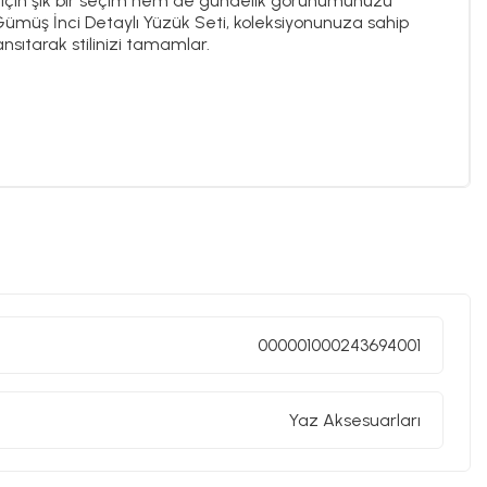
rı için şık bir seçim hem de gündelik görünümünüzü
müş İnci Detaylı Yüzük Seti, koleksiyonunuza sahip
sıtarak stilinizi tamamlar.
000001000243694001
Yaz Aksesuarları