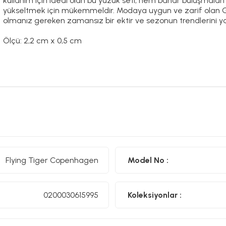
kullanım için ideal olan bu yüzük seti, hem bahar buluşmala
yükseltmek için mükemmeldir. Modaya uygun ve zarif olan Gü
olmanız gereken zamansız bir ektir ve sezonun trendlerini yan
Ölçü: 2,2 cm x 0,5 cm
Flying Tiger Copenhagen
Model No :
0200030615995
Koleksiyonlar :