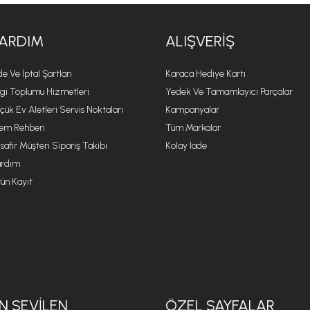
ARDIM
ALIŞVERIŞ
de Ve İptal Şartları
Karaca Hediye Kartı
lgi Toplumu Hizmetleri
Yedek Ve Tamamlayıcı Parçalar
çük Ev Aletleri Servis Noktaları
Kampanyalar
lem Rehberi
Tüm Markalar
safir Müşteri Sipariş Takibi
Kolay İade
rdım
ün Kayıt
N SEVILEN
ÖZEL SAYFALAR