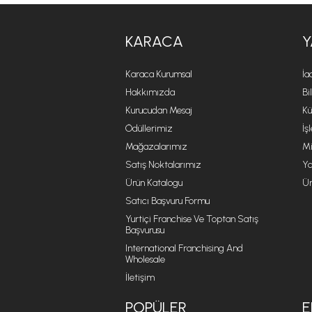
KARACA
Y
Karaca Kurumsal
İa
Hakkımızda
Bi
Kurucudan Mesaj
Kü
Ödüllerimiz
İş
Mağazalarımız
Mi
Satış Noktalarımız
Ya
Ürün Katalogu
Ür
Satıcı Başvuru Formu
Yurtiçi Franchise Ve Toptan Satış
Başvurusu
International Franchising And
Wholesale
İletişim
POPÜLER
E