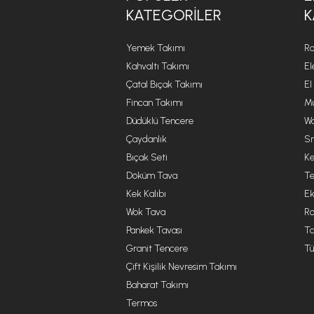
KATEGORILER
K
Yemek Takımı
Ro
Kahvaltı Takımı
El
Çatal Bıçak Takımı
El
Fincan Takımı
Mu
Düdüklü Tencere
Wa
Çaydanlık
Sm
Bıçak Seti
Ke
Döküm Tava
Te
Kek Kalıbı
Ek
Wok Tava
R
Pankek Tavası
Ta
Granit Tencere
Tü
Çift Kişilik Nevresim Takımı
Baharat Takımı
Termos