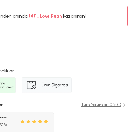
ünden anında
%5
Love Puan
kazanırsın!
14TL
%5
calıklar
er
Tüm Yorumları Gör (1)
****
2026