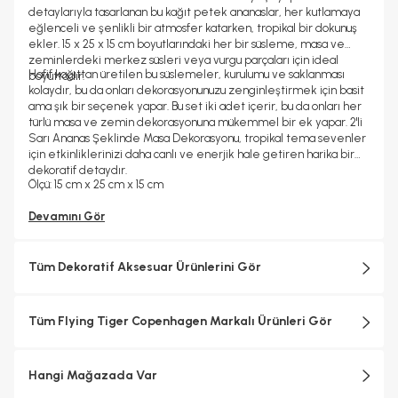
detaylarıyla tasarlanan bu kağıt petek ananaslar, her kutlamaya
eğlenceli ve şenlikli bir atmosfer katarken, tropikal bir dokunuş
ekler. 15 x 25 x 15 cm boyutlarındaki her bir süsleme, masa ve
zeminlerdeki merkez süsleri veya vurgu parçaları için ideal
Hafif kağıttan üretilen bu süslemeler, kurulumu ve saklanması
boyuttadır.
kolaydır, bu da onları dekorasyonunuzu zenginleştirmek için basit
ama şık bir seçenek yapar. Bu set iki adet içerir, bu da onları her
türlü masa ve zemin dekorasyonuna mükemmel bir ek yapar. 2'li
Sarı Ananas Şeklinde Masa Dekorasyonu, tropikal tema sevenler
için etkinliklerinizi daha canlı ve enerjik hale getiren harika bir
dekoratif detaydır.
Ölçü: 15 cm x 25 cm x 15 cm
Devamını Gör
Tüm Dekoratif Aksesuar Ürünlerini Gör
Tüm Flying Tiger Copenhagen Markalı Ürünleri Gör
Hangi Mağazada Var