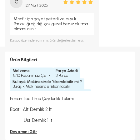
C
27 Mart 2026
Misafir için gayet yeterli ve büyük.
Parlaklığı ağırlığı çok güzel henüz akıtma
olmadı alınır
Karaca
üzerinden alınmış ürün değerlendirmesi.
Ürün Bilgileri
Malzeme
Parça Adedi
18/10 Paslanmaz Çelik
3 Parça
Bulaşık Makinesinde Yıkanılabilir mi ?
Bulaşık Makinesinde Yıkanılabilir
Yedek Parça Temini Yapılır
Garanti Yılı
Hayır
2 Yıl
Emsan Tea Time Çaydanlık Takımı
Ebatı: Alt Demlik 2 lt
Üst Demlik 1 lt
Devamını Gör