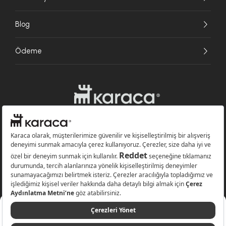
Blog
Ödeme
Websitesinde kullanılan bazı görseller yapay zekâ (AI) ile üretilmiştir.
Karaca.com © 2026 - Karaca Züccaciye A.Ş. Tüm hakları saklıdır.
Sepete Ekle
3.999 TL