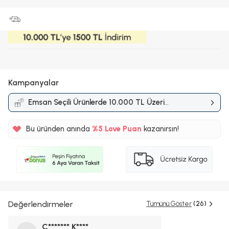
Kampanyalar
Emsan Seçili Ürünlerde 10.000 TL Üzeri
Alışverişlerde 1.500 TL İndirim
Kampanyası
Bu üründen anında
%5
Love Puan
kazanırsın!
200TL
%5
Değerlendirmeler
Tümünü Göster
(26)
C******* K****