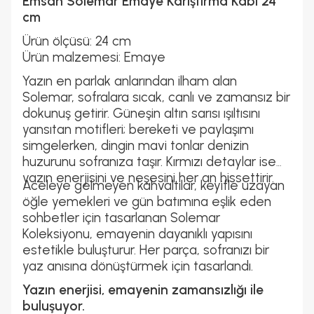
Emsan Solemar Emaye Karıştırma Kabı 24
cm
Ürün ölçüsü: 24 cm
Ürün malzemesi: Emaye
Yazın en parlak anlarından ilham alan
Solemar, sofralara sıcak, canlı ve zamansız bir
dokunuş getirir. Güneşin altın sarısı ışıltısını
yansıtan motifleri; bereketi ve paylaşımı
simgelerken, dingin mavi tonlar denizin
huzurunu sofranıza taşır. Kırmızı detaylar ise
yazın enerjisini ve neşesini her an hissettirir.
Aceleye gelmeyen kahvaltılar, keyifle uzayan
öğle yemekleri ve gün batımına eşlik eden
sohbetler için tasarlanan Solemar
Koleksiyonu, emayenin dayanıklı yapısını
estetikle buluşturur. Her parça, sofranızı bir
yaz anısına dönüştürmek için tasarlandı.
Yazın enerjisi, emayenin zamansızlığı ile
buluşuyor.