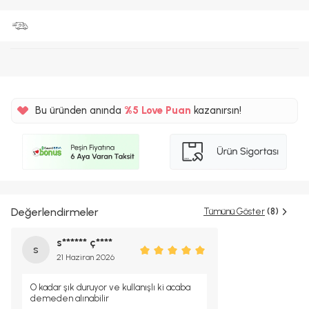
Bu üründen anında
%5
Love Puan
kazanırsın!
35TL
%5
Değerlendirmeler
Tümünü Göster
(8)
s****** ç****
s
21 Haziran 2026
O kadar şık duruyor ve kullanışlı ki acaba
demeden alınabilir