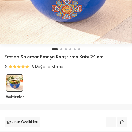
farklı renk ve desende gönderilebilir.
ALIŞVERİŞE DEVAM ET
Sepete Ekle
Geri Dön
SEPETE GİT
Emsan
Solemar Emaye Karıştırma Kabı 24 cm
5
8 Değerlendirme
Multicolor
Ürün Özellikleri