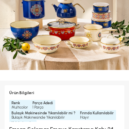
Ürün Bilgileri
Renk
Parça Adedi
Multicolor
1 Parça
Bulaşık Makinesinde Yıkanılabilir mi ?
Fırında Kullanılabilir
Bulaşık Makinesinde Yıkanılabilir
Hayır
Koleksiyonlar
Solemar