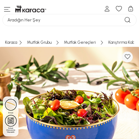
Aradığın Her Şey
Karaca
Mutfak Grubu
Mutfak Gereçleri
Karıştırma Kabı
Sepete eklemeye devam etmek ister
misiniz?
Sepete eklemek üzere olduğunuz ürün, fotoğrafından
Seçtiğiniz ürün(ler) sepete eklendi