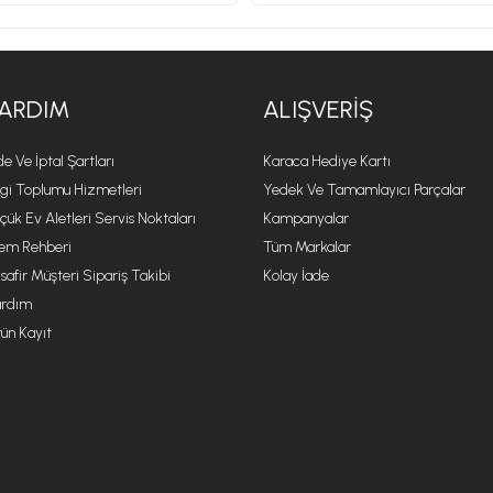
ARDIM
ALIŞVERIŞ
de Ve İptal Şartları
Karaca Hediye Kartı
lgi Toplumu Hizmetleri
Yedek Ve Tamamlayıcı Parçalar
çük Ev Aletleri Servis Noktaları
Kampanyalar
lem Rehberi
Tüm Markalar
safir Müşteri Sipariş Takibi
Kolay İade
rdım
ün Kayıt