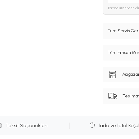
Karaca
üzerinden al
Tüm Servis Gere
Tüm Emsan Marka
Mağazanı
Teslima
Taksit Seçenekleri
İade ve İptal Koşul