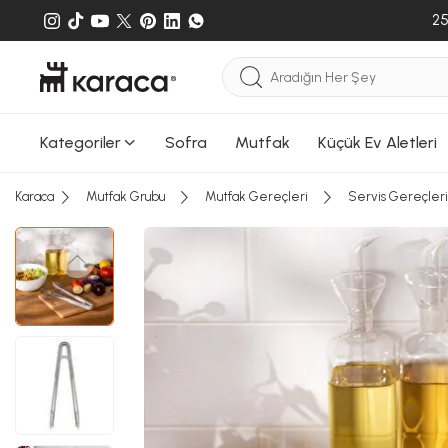
25
Kategoriler
Sofra
Mutfak
Küçük Ev Aletleri
Karaca
Mutfak Grubu
Mutfak Gereçleri
Servis Gereçleri