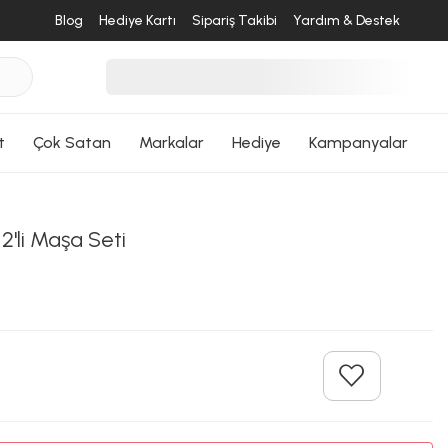
Blog
Hediye Kartı
Sipariş Takibi
Yardım & Destek
t
Çok Satan
Markalar
Hediye
Kampanyalar
2'li Maşa Seti
%5