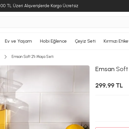
00 TL Üzeri Alışverişlerde Kargo Ücretsiz
Ev ve Yaşam
Hobi Eğlence
Çeyiz Seti
Kırmızı Etike
Emsan Soft 2'li Maşa Seti
Emsan
Soft 
299,99 TL