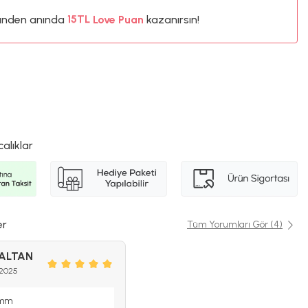
15TL
ünden anında
Love Puan
kazanırsın!
%5
calıklar
er
Tüm Yorumları Gör (4)
 ALTAN
 2025
imm