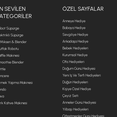
N SEVILEN
ÖZEL SAYFALAR
ATEGORILER
Anneye Hediye
Babaya Hediye
bot Süpürge
Sevgiliye Hediye
ektrikli Süpürge
Arkadaşa Hediye
 Mikseri & Blender
Bebek Hediyeleri
tfak Robotu
Kurumsal Hediye
ffle Makinesi
Ofis Hediyeleri
oothie Blender
Doğum Günü Hediyesi
ttle
Yeni Iş Ve Terfi Hediyeleri
ncere
Düğün Hediyeleri
mek Yapma Makinesi
Kişiye Özel Hediye
ondo
Çeyiz Seti
va
Anneler Günü Hediyesi
rk Kahve Makinesi
Yılbaşı Hediyeleri
Öğretmenler Günü Hediyesi