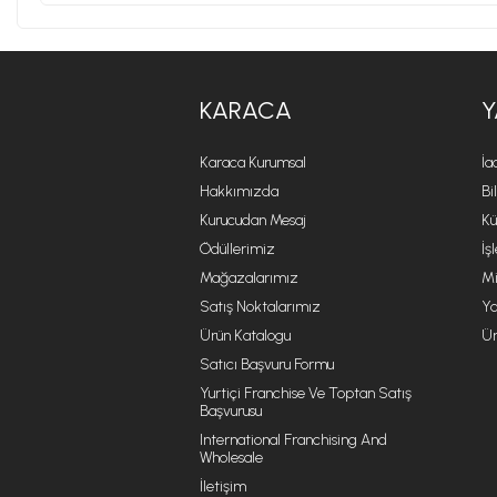
KARACA
Y
Karaca Kurumsal
İa
Hakkımızda
Bi
Kurucudan Mesaj
Kü
Ödüllerimiz
İş
Mağazalarımız
Mi
Satış Noktalarımız
Ya
Ürün Katalogu
Ür
Satıcı Başvuru Formu
Yurtiçi Franchise Ve Toptan Satış
Başvurusu
International Franchising And
Wholesale
İletişim