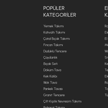
POPÜLER
E
KATEGORILER
K
Yemek Takımı
Ro
Kahvaltı Takımı
El
Çatal Bıçak Takımı
El
Fincan Takımı
Mu
Düdüklü Tencere
Wa
Çaydanlık
Sm
Bıçak Seti
Ke
Döküm Tava
Te
Kek Kalıbı
Ek
Wok Tava
R
Pankek Tavası
Ta
Granit Tencere
Tü
Çift Kişilik Nevresim Takımı
Baharat Takımı