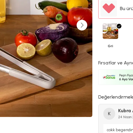
Bu ür
Gri
Fırsatlar ve Ayrı
Değerlendirmel
Kubra
K
24 Nisan
cokk begend