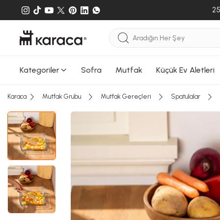
gönderileb
25
Kategoriler
Sofra
Mutfak
Küçük Ev Aletleri
Karaca
Mutfak Grubu
Mutfak Gereçleri
Spatulalar