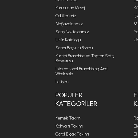
Kurucudan Mesaj
Kü
Ödüllerimiz
İş
Mağazalarımız
Mi
Satış Noktalarımız
Ya
Ürün Katalogu
Ür
Satıcı Başvuru Formu
Yurtiçi Franchise Ve Toptan Satış
Başvurusu
International Franchising And
Wholesale
İletişim
POPÜLER
E
KATEGORILER
K
Yemek Takımı
Ro
Kahvaltı Takımı
El
Çatal Bıçak Takımı
El