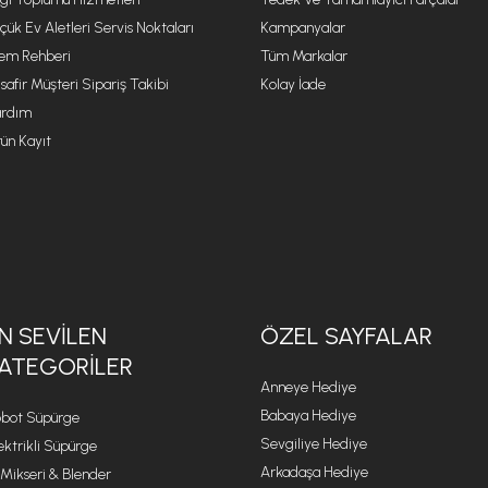
çük Ev Aletleri Servis Noktaları
Kampanyalar
lem Rehberi
Tüm Markalar
safir Müşteri Sipariş Takibi
Kolay İade
rdım
ün Kayıt
N SEVILEN
ÖZEL SAYFALAR
ATEGORILER
Anneye Hediye
Babaya Hediye
bot Süpürge
Sevgiliye Hediye
ektrikli Süpürge
Arkadaşa Hediye
 Mikseri & Blender