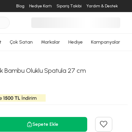
Blog
Hediye Kartı
Sipariş Takibi
Yardım & Destek
ri Dön
t
Çok Satan
Markalar
Hediye
Kampanyalar
ik Bambu Oluklu Spatula 27 cm
Sepete Ekle