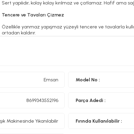
Sert yapılıdır, kolay kolay kırılmaz ve çatlamaz. Hafif ama sağ
Tencere ve Tavaları Çizmez
Özellikle yanmaz yapışmaz yüzeyli tencere ve tavalarla kull
ortadan kaldırır.
Koku ve Renk Tutmaz
Doğru temizlikle uzun süre hijyenik kalır. Bazı ağaç ürünlerd
Şık ve Estetik Görünüm
Emsan
Model No :
Doğal ahşap dokusu mutfakta dekoratif bir hava katar. Mode
malzemedir.
Dikkat Edilmesi Gerekenler
8699343552196
Parça Adedi :
Bulaşık makinesinde uzun süreli kullanım bambunun ömrünü kıs
suda bekletilmemelidir, aksi halde şişme/çatlama yapabilir.
şık Makinesinde Yıkanılabilir
Fırında Kullanılabilir :