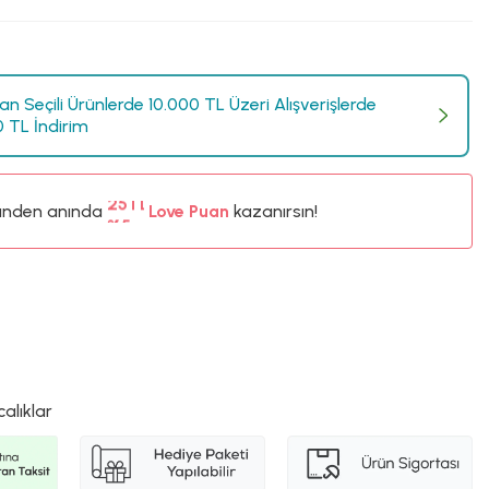
n Seçili Ürünlerde 10.000 TL Üzeri Alışverişlerde
0 TL İndirim
ünden anında
%5
Love Puan
kazanırsın!
25TL
%5
calıklar