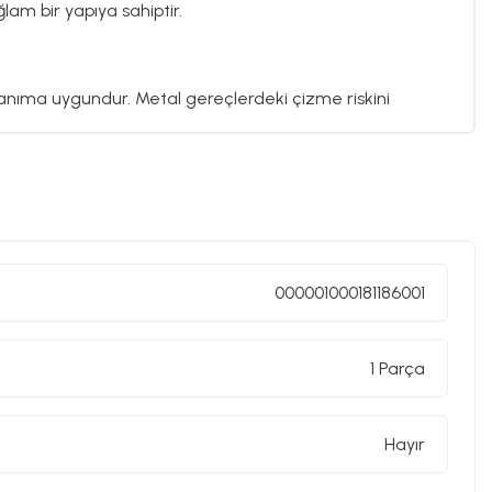
lam bir yapıya sahiptir.
anıma uygundur. Metal gereçlerdeki çizme riskini
e olduğu gibi yemek kokusu veya rengi içine işlemez.
000001000181186001
rn ve minimal mutfaklarda tercih edilen bir
1 Parça
altabilir; elde yıkamak daha iyidir. Çok uzun süre
Hayır