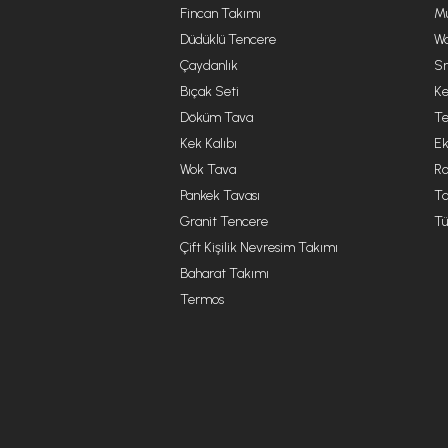
Fincan Takımı
Mu
Düdüklü Tencere
Wa
Çaydanlık
Sm
Bıçak Seti
Ke
Döküm Tava
Te
Kek Kalıbı
Ek
Wok Tava
R
Pankek Tavası
Ta
Granit Tencere
Tü
Çift Kişilik Nevresim Takımı
Baharat Takımı
Termos