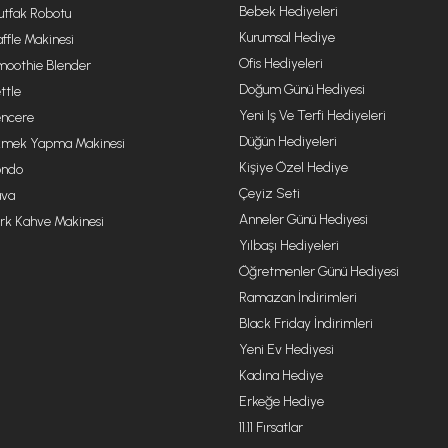
Bebek Hediyeleri
tfak Robotu
Kurumsal Hediye
ffle Makinesi
Ofis Hediyeleri
oothie Blender
Doğum Günü Hediyesi
ttle
Yeni Iş Ve Terfi Hediyeleri
ncere
Düğün Hediyeleri
mek Yapma Makinesi
Kişiye Özel Hediye
ondo
Çeyiz Seti
va
Anneler Günü Hediyesi
rk Kahve Makinesi
Yılbaşı Hediyeleri
Öğretmenler Günü Hediyesi
Ramazan İndirimleri
Black Friday İndirimleri
Yeni Ev Hediyesi
Kadına Hediye
Erkeğe Hediye
11.11 Fırsatlar