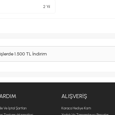
2 Yıl
işlerde 1.500 TL İndirim
ARDIM
ALIŞVERIŞ
de Ve İptal Şartları
Karaca Hediye Kartı
lgi Toplumu Hizmetleri
Yedek Ve Tamamlayıcı Parçalar