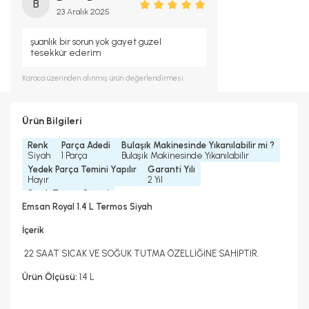
B
23 Aralık 2025
şuanlık bir sorun yok gayet guzel
tesekkür ederim
Karaca
üzerinden alınmış ürün değerlendirmesi.
Ürün Bilgileri
Renk
Parça Adedi
Bulaşık Makinesinde Yıkanılabilir mi ?
Siyah
1 Parça
Bulaşık Makinesinde Yıkanılabilir
Yedek Parça Temini Yapılır
Garanti Yılı
Hayır
2 Yıl
Sıcak Tutma Süresi
12 Saat
Emsan Royal 1.4 L Termos Siyah
İçerik
22 SAAT SICAK VE SOĞUK TUTMA ÖZELLİĞİNE SAHİPTİR.
Ürün Ölçüsü:
1.4 L