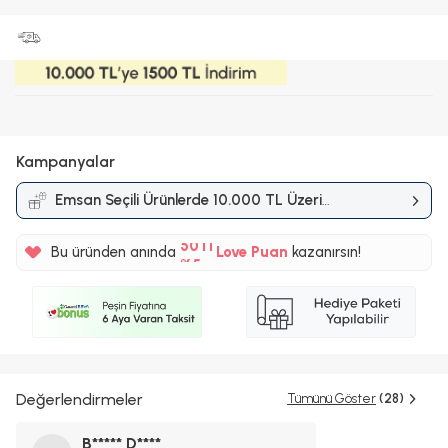
Kampanyalar
Emsan Seçili Ürünlerde 10.000 TL Üzeri
%5
Alışverişlerde 1.500 TL İndirim
Kampanyası
50TL
Bu üründen anında
Love Puan
kazanırsın!
%5
Değerlendirmeler
Tümünü Göster
(28)
B***** D****