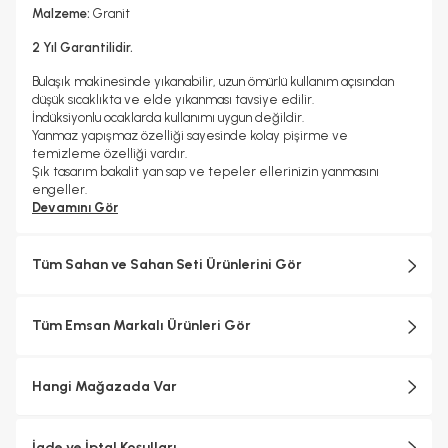
Malzeme:
Granit
2 Yıl Garantilidir.
Bulaşık makinesinde yıkanabilir, uzun ömürlü kullanım açısından
düşük sıcaklıkta ve elde yıkanması tavsiye edilir.
İndüksiyonlu ocaklarda kullanımı uygun değildir.
Yanmaz yapışmaz özelliği sayesinde kolay pişirme ve
temizleme özelliği vardır.
Şık tasarım bakalit yan sap ve tepeler ellerinizin yanmasını
engeller.
Alüminyum gövde üzerine çizilmelere karşı güçlendirilmiş iç-dış
Devamını Gör
granit görünümlü kaplamaya sahiptir.
Tüm Sahan ve Sahan Seti Ürünlerini Gör
Tüm Emsan Markalı Ürünleri Gör
Hangi Mağazada Var
İade ve İptal Koşulları