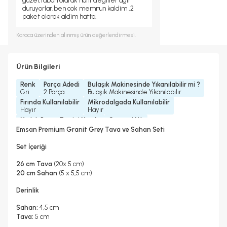
guzel,taban olarak hafif degiller agir
duruyorlar,ben cok memnun kaldim ,2
paket olarak aldim hatta.
Karaca
üzerinden alınmış ürün değerlendirmesi.
Ürün Bilgileri
Renk
Parça Adedi
Bulaşık Makinesinde Yıkanılabilir mi ?
Gri
2 Parça
Bulaşık Makinesinde Yıkanılabilir
Fırında Kullanılabilir
Mikrodalgada Kullanılabilir
Hayır
Hayır
Yedek Parça Temini Yapılır
Garanti Yılı
Evet
2 Yıl
Emsan Premium Granit Grey Tava ve Sahan Seti
Set İçeriği
26 cm Tava
(20x 5 cm)
20 cm Sahan
(5 x 5,5 cm)
Derinlik
Sahan:
4,5 cm
Tava:
5 cm