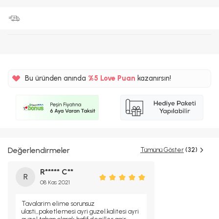
Bu üründen anında
%5
Love Puan
kazanırsın!
11TL
%5
Değerlendirmeler
Tümünü Göster
(32)
R***** C**
R
08 Kas 2021
Tavalarim elime sorunsuz
ulasti,,paketlemesi ayri guzel.kalitesi ayri