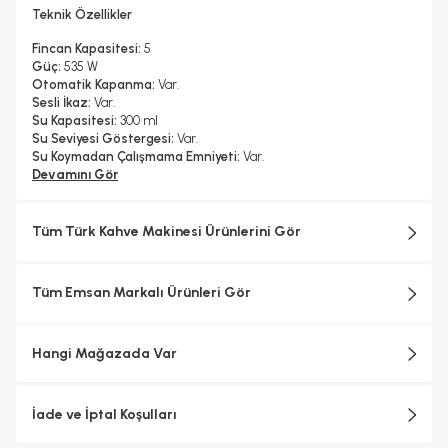
Teknik Özellikler
Fincan Kapasitesi:
5
Güç:
535 W
Otomatik Kapanma:
Var.
Sesli İkaz:
Var.
Su Kapasitesi:
300 ml
Su Seviyesi Göstergesi:
Var.
Su Koymadan Çalışmama Emniyeti:
Var.
Taşma Emniyeti:
Devamını Gör
Var.
Tüm Türk Kahve Makinesi Ürünlerini Gör
Tüm Emsan Markalı Ürünleri Gör
Hangi Mağazada Var
İade ve İptal Koşulları