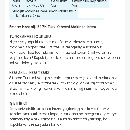
Renk
Boyut
Sesli İkaz
Otomatik Kapanma
Krem
15x17x23 Cm
Var
Var
Bulaşık Makinesinde Yıkanılabilir mi ?
Elde Yıkama Önerilir
Yedek Parça Temini Yapılır
Garanti Yılı
Güç
Evet
2 Yıl
535 Watt
Emsan Nostalji 1837H Türk Kahvesi Makinesi Krem
Program Sayısı
Bardak/ Fincan Kapasitesi
1 Program
5 Fincan
TÜRK KAHVESİ GURUSU
Su Haznesi Kapasitesi
Karıştırıcı Malzemesi
Hiçbir şey köpüklü kahve marifetinizi elinizden alamaz,
0, 3 Lt
Karıştırıcı Yok
makineniz yapsa bile! Biz özel ısı dengesiyle kahvenizi
Kablo Uzunluğu
Cezve Tabanı Malzemesi
yakmadan köz tadında pişirelim, siz bol köpüklü kahvelerinizin
0, 83 M
Paslanmaz Çelik
keyfini çıkarın! Köpük işi bizde ama unutmayın, soğuk suyla yapılan
Cezve Malzemesi
Gövde Malzemesi
kahve daha iyi köpürür.
Plastik
Plastik
HEM AKILLI HEM TEMİZ
5 fincan Türk kahvesi pişirebileceginiz geniş hazneli makineniz,
akıllı sensörleriyle haznedeki miktarı algılar ve taşmayı önler.
Size temizlikle ilgili sorun çıkarmaz, mutfağınızın her köşesinde
yer alabilir.
İŞ BİTİRİCİ
Kahveniz piştikten sonra hazneyi çıkardığınızda makineniz
kendini otomatik olarak kapatır, bir daha herhangi bir düğmeye
basmanıza gerek kalmaz. Size kalan arkanıza yaslanıp, bol
köpüklü kahvenizi yudumlamak!