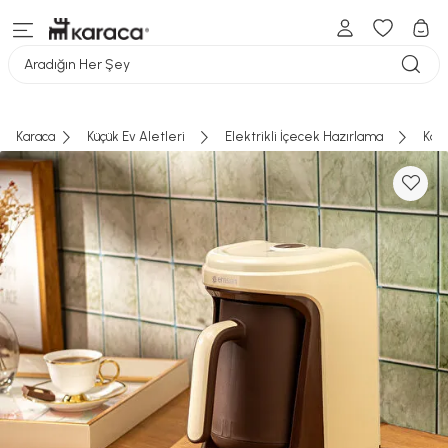
Aradığın Her Şey
Karaca
Küçük Ev Aletleri
Elektrikli İçecek Hazırlama
Kah