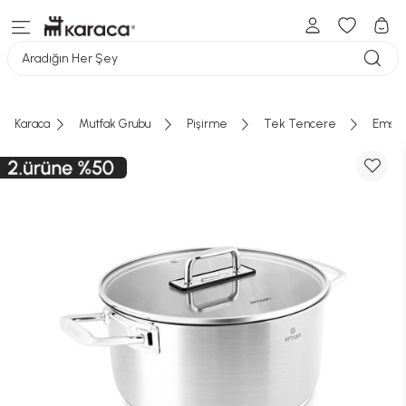
Aradığın Her Şey
Karaca
Mutfak Grubu
Pişirme
Tek Tencere
Emsan