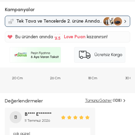
Kampanyalar
Tek Tava ve Tencelerde 2. ürüne Anında
%5
%50 indirim
Kampanyası
145TL
Bu üründen anında
Love Puan
kazanırsın!
%5
20 Cm
26 Cm
18 Cm
30 C
Değerlendirmeler
Tümünü Göster
(108)
B**** E*******
B
11 Temmuz 2026
çok güzel