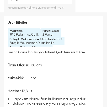
Karaca
üzerinden alınmış ürün değerlendirmesi.
Ürün Bilgileri
Malzeme
Parça Adedi
18/10 Paslanmaz Çelik
2 Parça
Bulaşık Makinesinde Yıkanılabilir mi ?
Bulaşık Makinesinde Yıkanılabilir
Fırında Kullanılabilir
Fırında Kullanılabilir (kapaksız)
Emsan Grace İndüksiyon Tabanlı Çelik Tencere 30 cm
İndüksiyon Ocakta Kullanılabilir
Yedek Parça Temini Yapılır
Evet
Evet
Garanti Yılı
Ürün Ölçüsü:
30
cm
2 Yıl
Yükseklik :
18 cm
Hacim :
12,3 Lt
Kapaksız olarak fırın kullanımına uygundur.
Bulaşık makinesinde yıkanmaya uygundur.