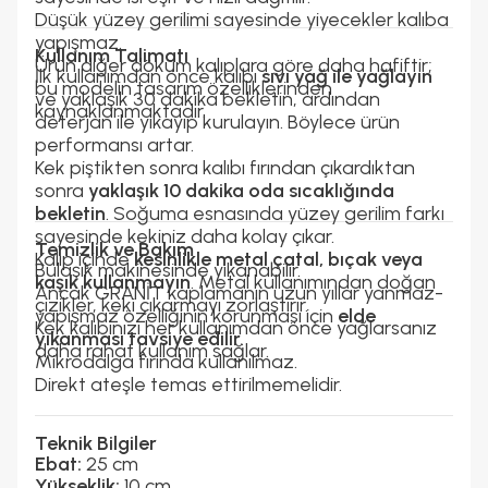
Düşük yüzey gerilimi sayesinde yiyecekler kalıba
yapışmaz.
Kullanım Talimatı
Ürün diğer döküm kalıplara göre daha hafiftir;
İlk kullanımdan önce kalıbı
sıvı yağ ile yağlayın
bu modelin tasarım özelliklerinden
ve yaklaşık 30 dakika bekletin, ardından
kaynaklanmaktadır.
deterjan ile yıkayıp kurulayın. Böylece ürün
performansı artar.
Kek piştikten sonra kalıbı fırından çıkardıktan
sonra
yaklaşık 10 dakika oda sıcaklığında
bekletin
. Soğuma esnasında yüzey gerilim farkı
sayesinde kekiniz daha kolay çıkar.
Temizlik ve Bakım
Kalıp içinde
kesinlikle metal çatal, bıçak veya
Bulaşık makinesinde yıkanabilir.
kaşık kullanmayın
. Metal kullanımından doğan
Ancak GRANİT kaplamanın uzun yıllar yanmaz-
çizikler, keki çıkarmayı zorlaştırır.
yapışmaz özelliğinin korunması için
elde
Kek kalıbınızı her kullanımdan önce yağlarsanız
yıkanması tavsiye edilir
.
daha rahat kullanım sağlar.
Mikrodalga fırında kullanılmaz.
Direkt ateşle temas ettirilmemelidir.
Teknik Bilgiler
Ebat:
25 cm
Yükseklik:
10 cm