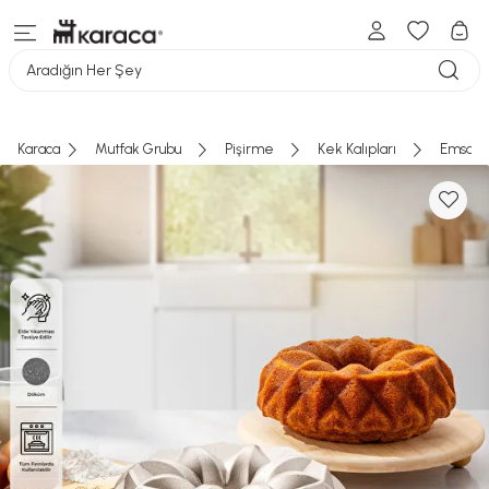
Aradığın Her Şey
Karaca
Mutfak Grubu
Pişirme
Kek Kalıpları
Emsan G