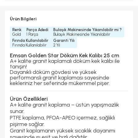
Ürün Bilgileri
Renk
Parça Adedi
Bulaşık Makinesinde Yıkanılabilir mi ?
Gold
1 Parça
Bulaşık Makinesinde Yıkanılabilir
Fırında Kullanılabilir
Garanti Yılı
Fırında Kullanılabilir
2 Yıl
Emsan Golden Star Döküm Kek Kalıbı 25 cm
A+ kalite granit kaplamalı döküm kek kalıbı ile
tanışın!
Dayanıklı döküm gövdesi ve yüksek
performanslı granit kaplaması sayesinde
kekleriniz her seferinde mükemmel pişer.
Ürün Özellikleri
A+ kalite granit kaplama – üstün yapışmazlık
sunar.
PTFE kaplama, PFOA-APEO içermez, sağlıklı
pişirme sağlar.
Granit kaplamanın yüksek sıcaklık dayanımı
sayesinde ısı eşit ve hızlı dağıtılır.